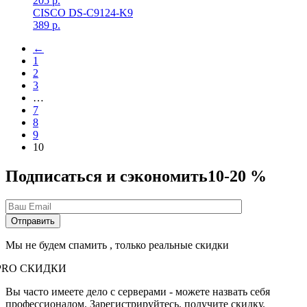
205
р.
CISCO DS-C9124-K9
389
р.
←
1
2
3
…
7
8
9
10
Подписаться и сэкономить
10-20 %
Мы не будем спамить , только реальные скидки
PRO СКИДКИ
Вы часто имеете дело с серверами - можете назвать себя
профессионалом. Зарегистрируйтесь, получите скидку.