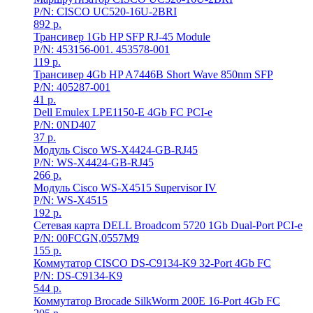
P/N: CISCO UC520-16U-2BRI
892
р.
Трансивер 1Gb HP SFP RJ-45 Module
P/N: 453156-001. 453578-001
119
р.
Трансивер 4Gb HP A7446B Short Wave 850nm SFP
P/N: 405287-001
41
р.
Dell Emulex LPE1150-E 4Gb FC PCI-e
P/N: 0ND407
37
р.
Модуль Cisco WS-X4424-GB-RJ45
P/N: WS-X4424-GB-RJ45
266
р.
Модуль Cisco WS-X4515 Supervisor IV
P/N: WS-X4515
192
р.
Сетевая карта DELL Broadcom 5720 1Gb Dual-Port PCI-e
P/N: 00FCGN,0557M9
155
р.
Коммутатор CISCO DS-C9134-K9 32-Port 4Gb FC
P/N: DS-C9134-K9
544
р.
Коммутатор Brocade SilkWorm 200E 16-Port 4Gb FC