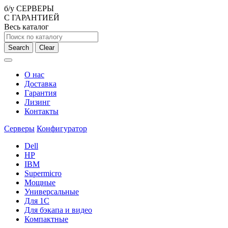
б/у СЕРВЕРЫ
С ГАРАНТИЕЙ
Весь каталог
Search
Clear
О нас
Доставка
Гарантия
Лизинг
Контакты
Серверы
Конфигуратор
Dell
HP
IBM
Supermicro
Мощные
Универсальные
Для 1С
Для бэкапа и видео
Компактные