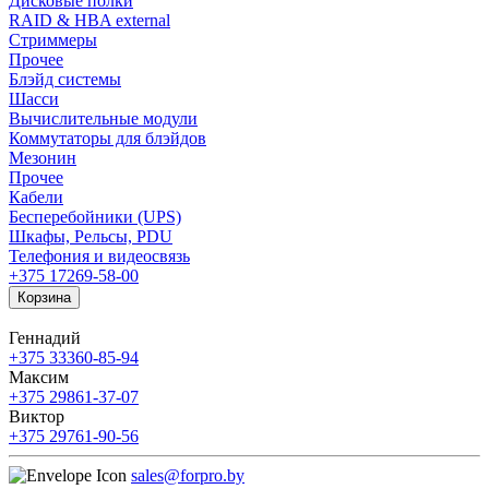
Дисковые полки
RAID & HBA external
Стриммеры
Прочее
Блэйд системы
Шасси
Вычислительные модули
Коммутаторы для блэйдов
Мезонин
Прочее
Кабели
Бесперебойники (UPS)
Шкафы, Рельсы, PDU
Телефония и видеосвязь
+375 17
269-58-00
Корзина
Геннадий
+375 33
360-85-94
Максим
+375 29
861-37-07
Виктор
+375 29
761-90-56
sales@forpro.by