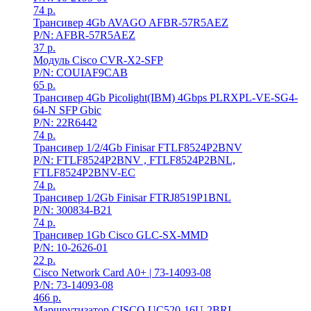
74
р.
Трансивер 4Gb AVAGO AFBR-57R5AEZ
P/N: AFBR-57R5AEZ
37
р.
Модуль Cisco CVR-X2-SFP
P/N: COUIAF9CAB
65
р.
Трансивер 4Gb Picolight(IBM) 4Gbps PLRXPL-VE-SG4-
64-N SFP Gbic
P/N: 22R6442
74
р.
Трансивер 1/2/4Gb Finisar FTLF8524P2BNV
P/N: FTLF8524P2BNV , FTLF8524P2BNL,
FTLF8524P2BNV-EC
74
р.
Трансивер 1/2Gb Finisar FTRJ8519P1BNL
P/N: 300834-B21
74
р.
Трансивер 1Gb Cisco GLC-SX-MMD
P/N: 10-2626-01
22
р.
Cisco Network Card A0+ | 73-14093-08
P/N: 73-14093-08
466
р.
Маршрутизатор CISCO UC520-16U-2BRI