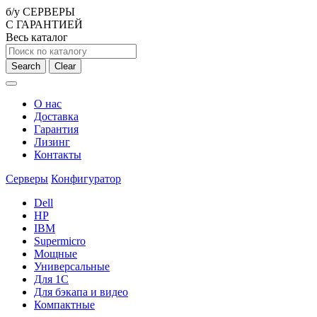
б/у СЕРВЕРЫ
С ГАРАНТИЕЙ
Весь каталог
Search
Clear
О нас
Доставка
Гарантия
Лизинг
Контакты
Серверы
Конфигуратор
Dell
HP
IBM
Supermicro
Мощные
Универсальные
Для 1С
Для бэкапа и видео
Компактные