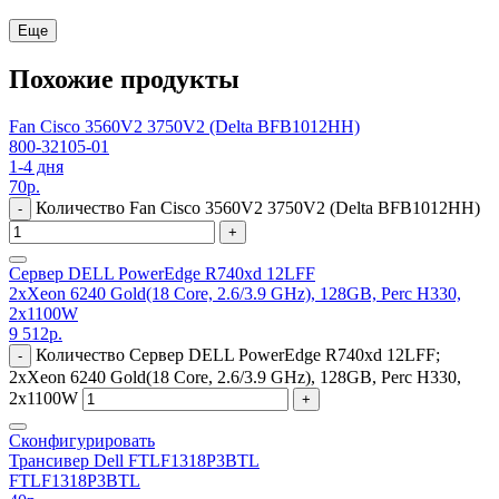
Еще
Похожие продукты
Fan Cisco 3560V2 3750V2 (Delta BFB1012HH)
800-32105-01
1-4 дня
70
р.
Количество Fan Cisco 3560V2 3750V2 (Delta BFB1012HH)
-
+
Сервер DELL PowerEdge R740xd 12LFF
2xXeon 6240 Gold(18 Core, 2.6/3.9 GHz), 128GB, Perc H330,
2x1100W
9 512
р.
Количество Сервер DELL PowerEdge R740xd 12LFF;
-
2xXeon 6240 Gold(18 Core, 2.6/3.9 GHz), 128GB, Perc H330,
2x1100W
+
Сконфигурировать
Трансивер Dell FTLF1318P3BTL
FTLF1318P3BTL