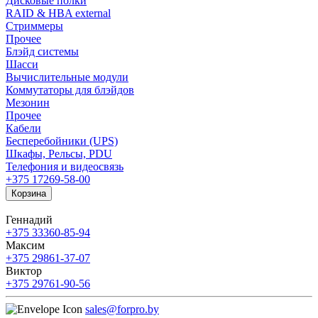
Дисковые полки
RAID & HBA external
Стриммеры
Прочее
Блэйд системы
Шасси
Вычислительные модули
Коммутаторы для блэйдов
Мезонин
Прочее
Кабели
Бесперебойники (UPS)
Шкафы, Рельсы, PDU
Телефония и видеосвязь
+375 17
269-58-00
Корзина
Геннадий
+375 33
360-85-94
Максим
+375 29
861-37-07
Виктор
+375 29
761-90-56
sales@forpro.by