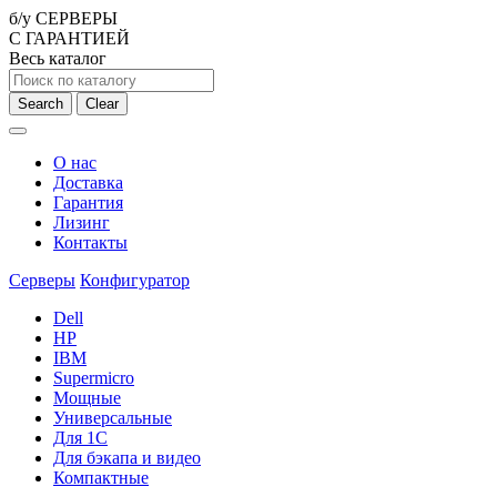
б/у СЕРВЕРЫ
С ГАРАНТИЕЙ
Весь каталог
Search
Clear
О нас
Доставка
Гарантия
Лизинг
Контакты
Серверы
Конфигуратор
Dell
HP
IBM
Supermicro
Мощные
Универсальные
Для 1С
Для бэкапа и видео
Компактные