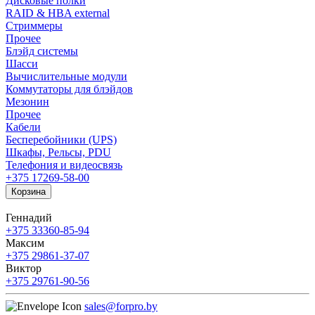
Дисковые полки
RAID & HBA external
Стриммеры
Прочее
Блэйд системы
Шасси
Вычислительные модули
Коммутаторы для блэйдов
Мезонин
Прочее
Кабели
Бесперебойники (UPS)
Шкафы, Рельсы, PDU
Телефония и видеосвязь
+375 17
269-58-00
Корзина
Геннадий
+375 33
360-85-94
Максим
+375 29
861-37-07
Виктор
+375 29
761-90-56
sales@forpro.by