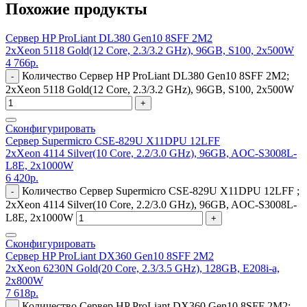
Похожие продукты
Сервер HP ProLiant DL380 Gen10 8SFF 2M2
2xXeon 5118 Gold(12 Core, 2.3/3.2 GHz), 96GB, S100, 2x500W
4 766
р.
Количество Сервер HP ProLiant DL380 Gen10 8SFF 2M2;
-
2xXeon 5118 Gold(12 Core, 2.3/3.2 GHz), 96GB, S100, 2x500W
+
Сконфигурировать
Сервер Supermicro CSE-829U X11DPU 12LFF
2xXeon 4114 Silver(10 Core, 2.2/3.0 GHz), 96GB, AOC-S3008L-
L8E, 2x1000W
6 420
р.
Количество Сервер Supermicro CSE-829U X11DPU 12LFF ;
-
2xXeon 4114 Silver(10 Core, 2.2/3.0 GHz), 96GB, AOC-S3008L-
L8E, 2x1000W
+
Сконфигурировать
Сервер HP ProLiant DX360 Gen10 8SFF 2M2
2xXeon 6230N Gold(20 Core, 2.3/3.5 GHz), 128GB, E208i-a,
2x800W
7 618
р.
Количество Сервер HP ProLiant DX360 Gen10 8SFF 2M2;
-