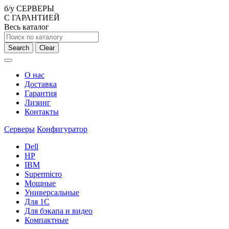
б/у СЕРВЕРЫ
С ГАРАНТИЕЙ
Весь каталог
Search
Clear
О нас
Доставка
Гарантия
Лизинг
Контакты
Серверы
Конфигуратор
Dell
HP
IBM
Supermicro
Мощные
Универсальные
Для 1С
Для бэкапа и видео
Компактные