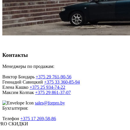
Контакты
Менеджеры по продажам:
Виктор Бондарь
+375 29 761-90-56
Геннадий Савицкий
+375 33 360-85-94
Елена Кашко
+375 25 934-74-22
Максим Колпак
+375 29 861-37-07
sales@forpro.by
Бухгалтерия:
Телефон
+375 17 269-58-86
PRO СКИДКИ