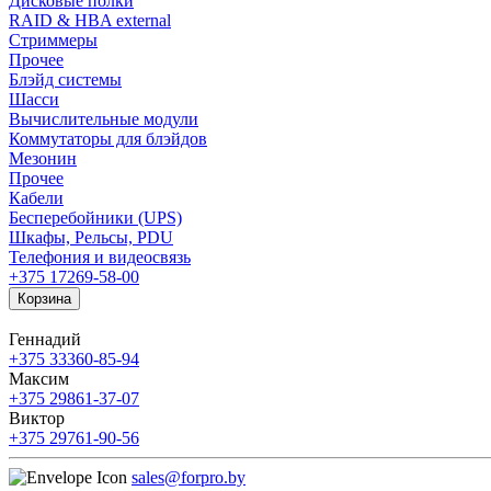
Дисковые полки
RAID & HBA external
Стриммеры
Прочее
Блэйд системы
Шасси
Вычислительные модули
Коммутаторы для блэйдов
Мезонин
Прочее
Кабели
Бесперебойники (UPS)
Шкафы, Рельсы, PDU
Телефония и видеосвязь
+375 17
269-58-00
Корзина
Геннадий
+375 33
360-85-94
Максим
+375 29
861-37-07
Виктор
+375 29
761-90-56
sales@forpro.by