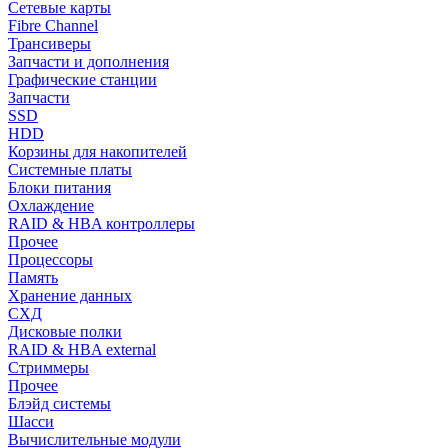
Сетевые карты
Fibre Channel
Трансиверы
Запчасти и дополнения
Графические станции
Запчасти
SSD
HDD
Корзины для накопителей
Системные платы
Блоки питания
Охлаждение
RAID & HBA контроллеры
Прочее
Процессоры
Память
Хранение данных
СХД
Дисковые полки
RAID & HBA external
Стриммеры
Прочее
Блэйд системы
Шасси
Вычислительные модули