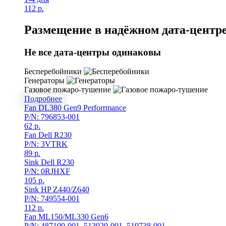
112
р.
Размещение в надёжном дата-центре
Не все дата-центры одинаковы
Бесперебойники
Генераторы
Газовое пожаро-тушение
Подробнее
Fan DL380 Gen9 Perforrmance
P/N: 796853-001
62
р.
Fan Dell R230
P/N: 3VTRK
89
р.
Sink Dell R230
P/N: 0RJHXF
105
р.
Sink HP Z440/Z640
P/N: 749554-001
112
р.
Fan ML150/ML330 Gen6
P/N: 487109-001, 513929-001, 519738-001