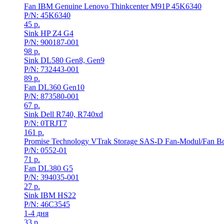
Fan IBM Genuine Lenovo Thinkcenter M91P 45K6340
P/N: 45K6340
45
р.
Sink HP Z4 G4
P/N: 900187-001
98
р.
Sink DL580 Gen8, Gen9
P/N: 732443-001
89
р.
Fan DL360 Gen10
P/N: 873580-001
67
р.
Sink Dell R740, R740xd
P/N: 0TRJT7
161
р.
Promise Technology VTrak Storage SAS-D Fan-Modul/Fan B
P/N: 0552-01
71
р.
Fan DL380 G5
P/N: 394035-001
27
р.
Sink IBM HS22
P/N: 46C3545
1-4 дня
33
р.