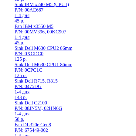
Sink IBM x240 M5 (CPU1)
P/N: 00AE667
1-4 дня
45
р.
Fan IBM x3550 M5
P/N: 00MV396, 00KC907
1-4 дня
45
р.
Sink Dell M630 CPU2 86mm
P/N: 0XCDC0
125
р.
Sink Dell M630 CPU1 86mm
P/N: 0CPC1C
125
р.
Sink Dell R715, R815
P/N: 0475DG
1-4 дня
143
р.
Sink Dell C2100
P/N: 08JN5M, 02HN6G
1-4 дня
58
р.
Fan DL320e Gen8
P/N: 675449-002
1-4 дня