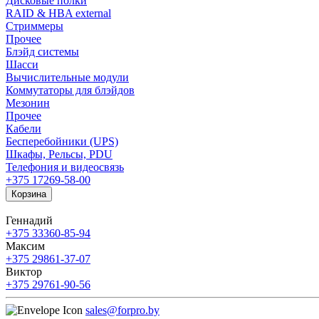
Дисковые полки
RAID & HBA external
Стриммеры
Прочее
Блэйд системы
Шасси
Вычислительные модули
Коммутаторы для блэйдов
Мезонин
Прочее
Кабели
Бесперебойники (UPS)
Шкафы, Рельсы, PDU
Телефония и видеосвязь
+375 17
269-58-00
Корзина
Геннадий
+375 33
360-85-94
Максим
+375 29
861-37-07
Виктор
+375 29
761-90-56
sales@forpro.by