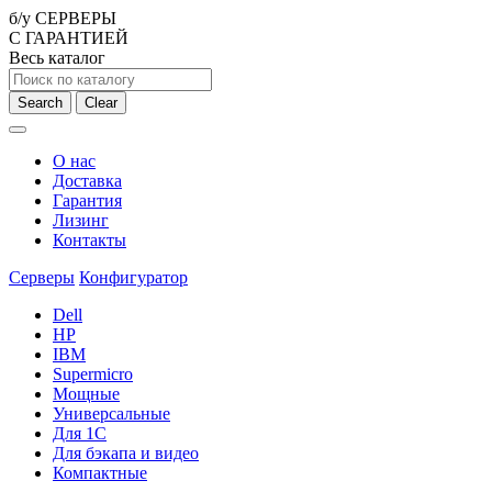
б/у СЕРВЕРЫ
С ГАРАНТИЕЙ
Весь каталог
Search
Clear
О нас
Доставка
Гарантия
Лизинг
Контакты
Серверы
Конфигуратор
Dell
HP
IBM
Supermicro
Мощные
Универсальные
Для 1С
Для бэкапа и видео
Компактные