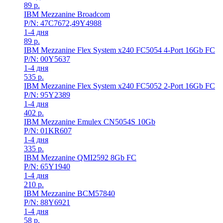
89
р.
IBM Mezzanine Broadcom
P/N: 47C7672,49Y4988
1-4 дня
89
р.
IBM Mezzanine Flex System x240 FC5054 4-Port 16Gb FC
P/N: 00Y5637
1-4 дня
535
р.
IBM Mezzanine Flex System x240 FC5052 2-Port 16Gb FC
P/N: 95Y2389
1-4 дня
402
р.
IBM Mezzanine Emulex CN5054S 10Gb
P/N: 01KR607
1-4 дня
335
р.
IBM Mezzanine QMI2592 8Gb FC
P/N: 65Y1940
1-4 дня
210
р.
IBM Mezzanine BCM57840
P/N: 88Y6921
1-4 дня
58
р.