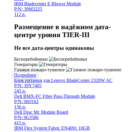
IBM Bladecenter E Blower Module
P/N: 39M3225
112
р.
Размещение в надёжном дата-
центре уровня TIER-III
Не все дата-центры одинаковы
Бесперебойники
Генераторы
Газовое пожаро-тушение
Подробнее
Блок питания для Lenovo BladeCenter 2320W AC
P/N: 39Y7405
245
р.
Dell BMX-FC Fibre Pass-Through Module
P/N: 0HJ162
156
р.
Dell Drac Mc Module Board
P/N: 0GJ586
415
р.
IBM Flex System Fabric EN4091 10GB