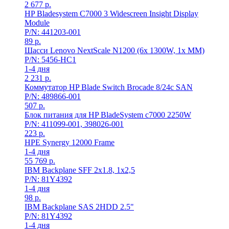
2 677
р.
HP Bladesystem C7000 3 Widescreen Insight Display
Module
P/N: 441203-001
89
р.
Шасси Lenovo NextScale N1200 (6x 1300W, 1x MM)
P/N: 5456-HC1
1-4 дня
2 231
р.
Коммутатор HP Blade Switch Brocade 8/24c SAN
P/N: 489866-001
507
р.
Блок питания для HP BladeSystem с7000 2250W
P/N: 411099-001, 398026-001
223
р.
HPE Synergy 12000 Frame
1-4 дня
55 769
р.
IBM Backplane SFF 2x1.8, 1x2,5
P/N: 81Y4392
1-4 дня
98
р.
IBM Backplane SAS 2HDD 2.5"
P/N: 81Y4392
1-4 дня