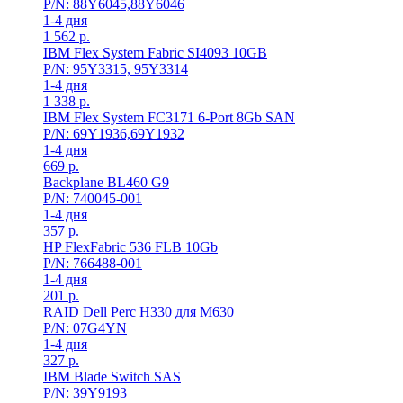
P/N: 88Y6045,88Y6046
1-4 дня
1 562
р.
IBM Flex System Fabric SI4093 10GB
P/N: 95Y3315, 95Y3314
1-4 дня
1 338
р.
IBM Flex System FC3171 6-Port 8Gb SAN
P/N: 69Y1936,69Y1932
1-4 дня
669
р.
Backplane BL460 G9
P/N: 740045-001
1-4 дня
357
р.
HP FlexFabric 536 FLB 10Gb
P/N: 766488-001
1-4 дня
201
р.
RAID Dell Perc H330 для M630
P/N: 07G4YN
1-4 дня
327
р.
IBM Blade Switch SAS
P/N: 39Y9193