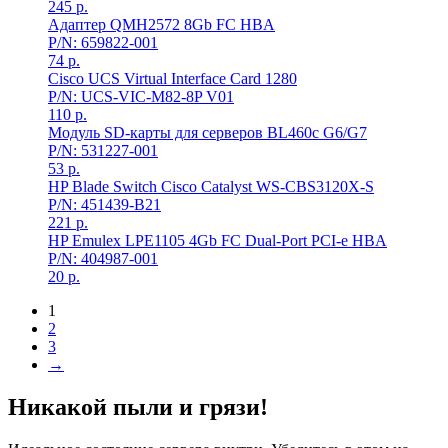
245
р.
Адаптер QMH2572 8Gb FC HBA
P/N: 659822-001
74
р.
Cisco UCS Virtual Interface Card 1280
P/N: UCS-VIC-M82-8P V01
110
р.
Модуль SD-карты для серверов BL460c G6/G7
P/N: 531227-001
53
р.
HP Blade Switch Cisco Catalyst WS-CBS3120X-S
P/N: 451439-B21
221
р.
HP Emulex LPE1105 4Gb FC Dual-Port PCI-e HBA
P/N: 404987-001
20
р.
1
2
3
→
Никакой пыли и грязи!