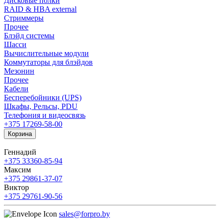
Дисковые полки
RAID & HBA external
Стриммеры
Прочее
Блэйд системы
Шасси
Вычислительные модули
Коммутаторы для блэйдов
Мезонин
Прочее
Кабели
Бесперебойники (UPS)
Шкафы, Рельсы, PDU
Телефония и видеосвязь
+375 17
269-58-00
Корзина
Геннадий
+375 33
360-85-94
Максим
+375 29
861-37-07
Виктор
+375 29
761-90-56
sales@forpro.by