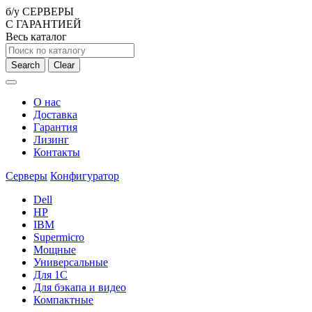
б/у СЕРВЕРЫ
С ГАРАНТИЕЙ
Весь каталог
Search
Clear
О нас
Доставка
Гарантия
Лизинг
Контакты
Серверы
Конфигуратор
Dell
HP
IBM
Supermicro
Мощные
Универсальные
Для 1С
Для бэкапа и видео
Компактные