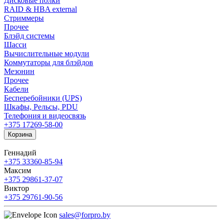
Дисковые полки
RAID & HBA external
Стриммеры
Прочее
Блэйд системы
Шасси
Вычислительные модули
Коммутаторы для блэйдов
Мезонин
Прочее
Кабели
Бесперебойники (UPS)
Шкафы, Рельсы, PDU
Телефония и видеосвязь
+375 17
269-58-00
Корзина
Геннадий
+375 33
360-85-94
Максим
+375 29
861-37-07
Виктор
+375 29
761-90-56
sales@forpro.by