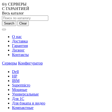
б/у СЕРВЕРЫ
С ГАРАНТИЕЙ
Весь каталог
Search
Clear
О нас
Доставка
Гарантия
Лизинг
Контакты
Серверы
Конфигуратор
Dell
HP
IBM
Supermicro
Мощные
Универсальные
Для 1С
Для бэкапа и видео
Компактные