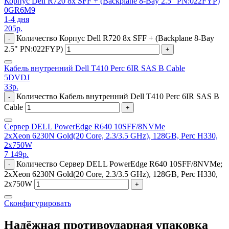
Корпус Dell R720 8x SFF + (Backplane 8-Bay 2.5" PN:022FYP)
0GR6M9
1-4 дня
205
р.
Количество Корпус Dell R720 8x SFF + (Backplane 8-Bay
-
2.5" PN:022FYP)
+
Кабель внутренний Dell T410 Perc 6IR SAS B Cable
5DVDJ
33
р.
Количество Кабель внутренний Dell T410 Perc 6IR SAS B
-
Cable
+
Сервер DELL PowerEdge R640 10SFF/8NVMe
2xXeon 6230N Gold(20 Core, 2.3/3.5 GHz), 128GB, Perc H330,
2x750W
7 149
р.
Количество Сервер DELL PowerEdge R640 10SFF/8NVMe;
-
2xXeon 6230N Gold(20 Core, 2.3/3.5 GHz), 128GB, Perc H330,
2x750W
+
Сконфигурировать
Надёжная противоударная упаковка