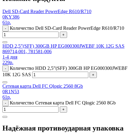
Dell SD-Card Reader PowerEdge R610/R710
0KY386
61
р.
Количество Dell SD-Card Reader PowerEdge R610/R710
-
+
HDD 2,5”(SFF) 300GB HP EG000300JWEBF 10K 12G SAS
869714-001, 781581-006
1-4 дня
229
р.
Количество HDD 2,5”(SFF) 300GB HP EG000300JWEBF
-
10K 12G SAS
+
Сетевая карта Dell FC Qlogic 2560 8Gb
0R1N53
61
р.
Количество Сетевая карта Dell FC Qlogic 2560 8Gb
-
+
Надёжная противоударная упаковка