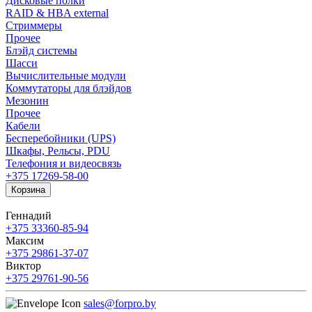
Дисковые полки
RAID & HBA external
Стриммеры
Прочее
Блэйд системы
Шасси
Вычислительные модули
Коммутаторы для блэйдов
Мезонин
Прочее
Кабели
Бесперебойники (UPS)
Шкафы, Рельсы, PDU
Телефония и видеосвязь
+375 17
269-58-00
Корзина
Геннадий
+375 33
360-85-94
Максим
+375 29
861-37-07
Виктор
+375 29
761-90-56
sales@forpro.by