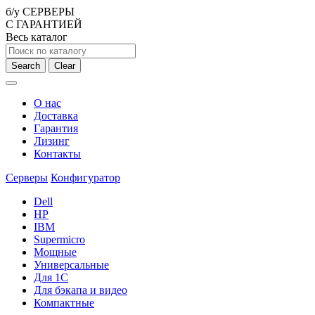
б/у СЕРВЕРЫ
С ГАРАНТИЕЙ
Весь каталог
Search
Clear
О нас
Доставка
Гарантия
Лизинг
Контакты
Серверы
Конфигуратор
Dell
HP
IBM
Supermicro
Мощные
Универсальные
Для 1С
Для бэкапа и видео
Компактные