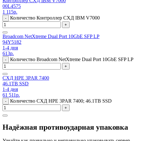
Контроллер СХД IBM V7000
00L4575
1 115
р.
Количество Контроллер СХД IBM V7000
-
+
Broadcom NetXtreme Dual Port 10GbE SFP LP
94Y5182
1-4 дня
613
р.
Количество Broadcom NetXtreme Dual Port 10GbE SFP LP
-
+
СХД HPE 3PAR 7400
46.1TB SSD
1-4 дня
61 511
р.
Количество СХД HPE 3PAR 7400; 46.1TB SSD
-
+
Надёжная противоударная упаковка
Узнайте как правильно и неправильно упаковывать сервер