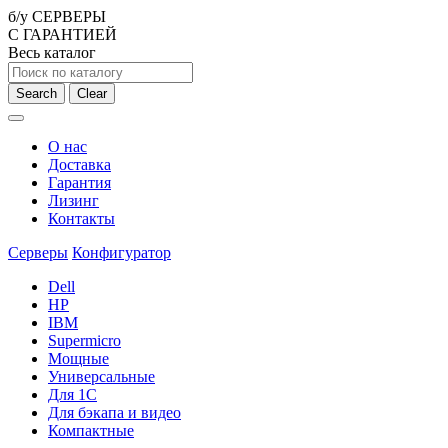
б/у СЕРВЕРЫ
С ГАРАНТИЕЙ
Весь каталог
Search
Clear
О нас
Доставка
Гарантия
Лизинг
Контакты
Серверы
Конфигуратор
Dell
HP
IBM
Supermicro
Мощные
Универсальные
Для 1С
Для бэкапа и видео
Компактные