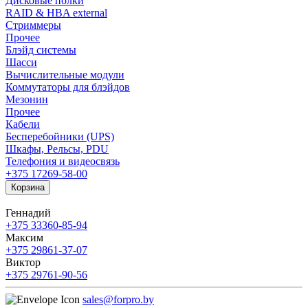
Дисковые полки
RAID & HBA external
Стриммеры
Прочее
Блэйд системы
Шасси
Вычислительные модули
Коммутаторы для блэйдов
Мезонин
Прочее
Кабели
Бесперебойники (UPS)
Шкафы, Рельсы, PDU
Телефония и видеосвязь
+375 17
269-58-00
Корзина
Геннадий
+375 33
360-85-94
Максим
+375 29
861-37-07
Виктор
+375 29
761-90-56
sales@forpro.by