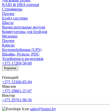
Дисковые полки
RAID & HBA external
Стриммеры
Прочее
Блэйд системы
Шасси
Вычислительные модули
Коммутаторы для блэйдов
Мезонин
Прочее
Кабели
Бесперебойники (UPS)
Шкафы, Рельсы, PDU
Телефония и видеосвязь
+375 17
269-58-00
Корзина
Геннадий
+375 33
360-85-94
Максим
+375 29
861-37-07
Виктор
+375 29
761-90-56
sales@forpro.by