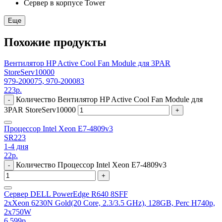
Сервер в корпусе Tower
Еще
Похожие продукты
Вентилятор HP Active Cool Fan Module для 3PAR
StoreServ10000
979-200075, 970-200083
223
р.
Количество Вентилятор HP Active Cool Fan Module для
-
3PAR StoreServ10000
+
Процессор Intel Xeon E7-4809v3
SR223
1-4 дня
22
р.
Количество Процессор Intel Xeon E7-4809v3
-
+
Сервер DELL PowerEdge R640 8SFF
2xXeon 6230N Gold(20 Core, 2.3/3.5 GHz), 128GB, Perc H740p,
2x750W
6 599
р.