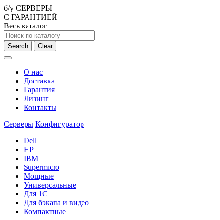
б/у СЕРВЕРЫ
С ГАРАНТИЕЙ
Весь каталог
Search
Clear
О нас
Доставка
Гарантия
Лизинг
Контакты
Серверы
Конфигуратор
Dell
HP
IBM
Supermicro
Мощные
Универсальные
Для 1С
Для бэкапа и видео
Компактные