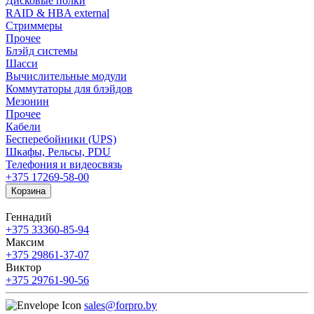
Дисковые полки
RAID & HBA external
Стриммеры
Прочее
Блэйд системы
Шасси
Вычислительные модули
Коммутаторы для блэйдов
Мезонин
Прочее
Кабели
Бесперебойники (UPS)
Шкафы, Рельсы, PDU
Телефония и видеосвязь
+375 17
269-58-00
Корзина
Геннадий
+375 33
360-85-94
Максим
+375 29
861-37-07
Виктор
+375 29
761-90-56
sales@forpro.by