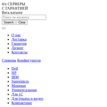
б/у СЕРВЕРЫ
С ГАРАНТИЕЙ
Весь каталог
Search
Clear
О нас
Доставка
Гарантия
Лизинг
Контакты
Серверы
Конфигуратор
Dell
HP
IBM
Supermicro
Мощные
Универсальные
Для 1С
Для бэкапа и видео
Компактные