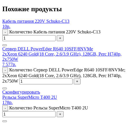
Похожие продукты
Кабель питания 220V Schuko-C13
10
р.
Количество Кабель питания 220V Schuko-C13
-
+
Сервер DELL PowerEdge R640 10SFF/8NVMe
2xXeon 6240 Gold(18 Core, 2.6/3.9 GHz), 128GB, Perc H740p,
2x750W
7 577
р.
Количество Сервер DELL PowerEdge R640 10SFF/8NVMe;
-
2xXeon 6240 Gold(18 Core, 2.6/3.9 GHz), 128GB, Perc H740p,
2x750W
+
Сконфигурировать
Рельсы SuperMicro T400 2U
178
р.
Количество Рельсы SuperMicro T400 2U
-
+