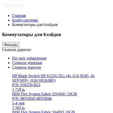
Фильтровать
Главная
Блэйд системы
Коммутаторы для блэйдов
Коммутаторы для блэйдов
Фильтры
Сначала дорогие
По дате добавления
Сначала дешевые
Сначала дорогие
HP Blade Switch HP 6125G/XG (4x 1Gb RJ45, 4x
SFP/SFP+ 1Gb/10Gb/iRF)
P/N: 658250-B21
1 718
р.
IBM Flex System Fabric EN4091 10GB
P/N: 88Y6045,88Y6046
1-4 дня
1 562
р.
IBM Flex System Fabric SI4093 10GB