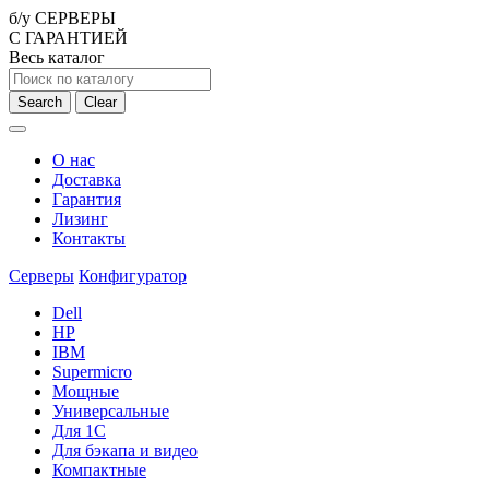
б/у СЕРВЕРЫ
С ГАРАНТИЕЙ
Весь каталог
Search
Clear
О нас
Доставка
Гарантия
Лизинг
Контакты
Серверы
Конфигуратор
Dell
HP
IBM
Supermicro
Мощные
Универсальные
Для 1С
Для бэкапа и видео
Компактные