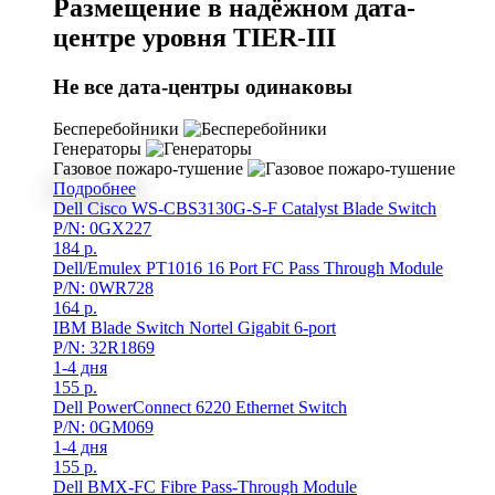
Размещение в надёжном дата-
центре уровня TIER-III
Не все дата-центры одинаковы
Бесперебойники
Генераторы
Газовое пожаро-тушение
Подробнее
Dell Cisco WS-CBS3130G-S-F Catalyst Blade Switch
P/N: 0GX227
184
р.
Dell/Emulex PT1016 16 Port FC Pass Through Module
P/N: 0WR728
164
р.
IBM Blade Switch Nortel Gigabit 6-port
P/N: 32R1869
1-4 дня
155
р.
Dell PowerConnect 6220 Ethernet Switch
P/N: 0GM069
1-4 дня
155
р.
Dell BMX-FC Fibre Pass-Through Module