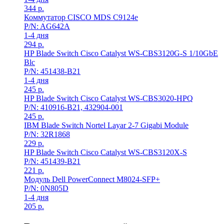
344
р.
Коммутатор CISCO MDS C9124e
P/N: AG642A
1-4 дня
294
р.
HP Blade Switch Cisco Catalyst WS-CBS3120G-S 1/10GbE
Blc
P/N: 451438-B21
1-4 дня
245
р.
HP Blade Switch Cisco Catalyst WS-CBS3020-HPQ
P/N: 410916-B21, 432904-001
245
р.
IBM Blade Switch Nortel Layar 2-7 Gigabi Module
P/N: 32R1868
229
р.
HP Blade Switch Cisco Catalyst WS-CBS3120X-S
P/N: 451439-B21
221
р.
Модуль Dell PowerConnect M8024-SFP+
P/N: 0N805D
1-4 дня
205
р.