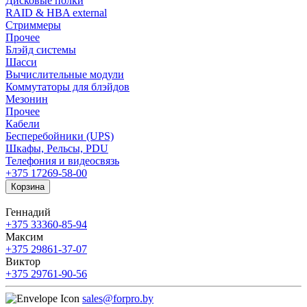
Дисковые полки
RAID & HBA external
Стриммеры
Прочее
Блэйд системы
Шасси
Вычислительные модули
Коммутаторы для блэйдов
Мезонин
Прочее
Кабели
Бесперебойники (UPS)
Шкафы, Рельсы, PDU
Телефония и видеосвязь
+375 17
269-58-00
Корзина
Геннадий
+375 33
360-85-94
Максим
+375 29
861-37-07
Виктор
+375 29
761-90-56
sales@forpro.by