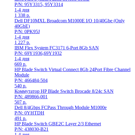
P/N: 95Y3315, 95Y3314
1-4 дня
1 338
р.
Dell DF10MXL Broadcom M1000E I/O 10/40Gbe (Only
40GbE)
P/N: 0PK95J
1-4 дня
1 227
р.
IBM Flex System FC3171 6-Port 8Gb SAN
P/N: 69Y1936,69Y1932
1-4 дня
669
р.
HP Blade Switch Virtual Connect 8Gb 24Port Fibre Channel
Module
P/N: 466484-504
540
р.
Коммутатор HP Blade Switch Brocade 8/24c SAN
P/N: 489866-001
507
р.
Dell 8/4Gbps FCPass Through Module M1000e
P/N: 0YHTDH
491
р.
HP Blade Switch GBE2C Layer 2/3 Ethernet
P/N: 438030-B21
1-4 дня