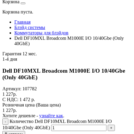
Корзина
Корзина пуста.
Главная
Блэйд системы
Коммутаторы для блэйдов
Dell DF10MXL Broadcom M1000E I/O 10/40Gbe (Only
40GbE)
Гарантия 12 мес.
1-4 дня
Dell DF10MXL Broadcom M1000E I/O 10/40Gbe
(Only 40GbE)
Артикул:
107782
1 227
р.
C НДС: 1 472
р.
Розничная цена
(Ваша цена)
1 227
р.
Хотите дешевле -
узнайте как
.
Количество Dell DF10MXL Broadcom M1000E I/O
-
10/40Gbe (Only 40GbE)
+