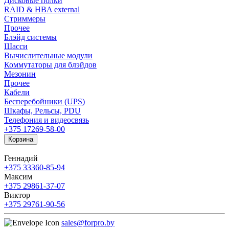
Дисковые полки
RAID & HBA external
Стриммеры
Прочее
Блэйд системы
Шасси
Вычислительные модули
Коммутаторы для блэйдов
Мезонин
Прочее
Кабели
Бесперебойники (UPS)
Шкафы, Рельсы, PDU
Телефония и видеосвязь
+375 17
269-58-00
Корзина
Геннадий
+375 33
360-85-94
Максим
+375 29
861-37-07
Виктор
+375 29
761-90-56
sales@forpro.by