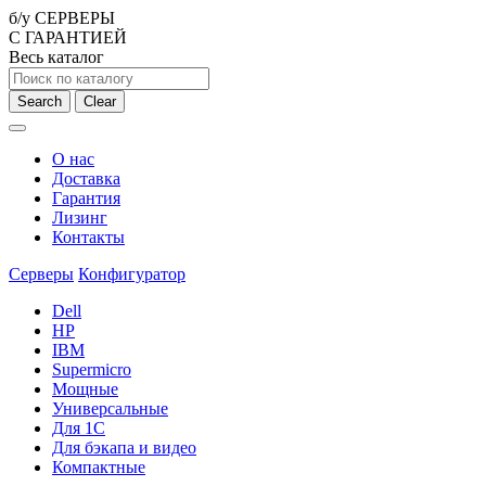
б/у СЕРВЕРЫ
С ГАРАНТИЕЙ
Весь каталог
Search
Clear
О нас
Доставка
Гарантия
Лизинг
Контакты
Серверы
Конфигуратор
Dell
HP
IBM
Supermicro
Мощные
Универсальные
Для 1С
Для бэкапа и видео
Компактные