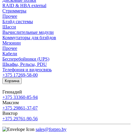
Дисковые полки
RAID & HBA external
Стриммеры
Прочее
Блэйд системы
Шасси
Вычислительные модули
Коммутаторы для блэйдов
Мезонин
Прочее
Кабели
Бесперебойники (UPS)
Шкафы, Рельсы, PDU
Телефония и видеосвязь
+375 17
269-58-00
Корзина
Геннадий
+375 33
360-85-94
Максим
+375 29
861-37-07
Виктор
+375 29
761-90-56
sales@forpro.by