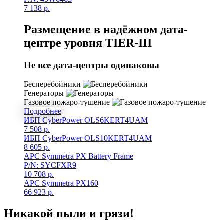
7 138
р.
Размещение в надёжном дата-
центре уровня TIER-III
Не все дата-центры одинаковы
Бесперебойники
Генераторы
Газовое пожаро-тушение
Подробнее
ИБП CyberPower OLS6KERT4UAМ
7 508
р.
ИБП CyberPower OLS10KERT4UAМ
8 605
р.
APC Symmetra PX Battery Frame
P/N: SYCFXR9
10 708
р.
APC Symmetra PX160
66 923
р.
Никакой пыли и грязи!