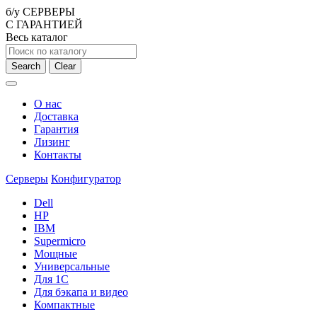
б/у СЕРВЕРЫ
С ГАРАНТИЕЙ
Весь каталог
Search
Clear
О нас
Доставка
Гарантия
Лизинг
Контакты
Серверы
Конфигуратор
Dell
HP
IBM
Supermicro
Мощные
Универсальные
Для 1С
Для бэкапа и видео
Компактные