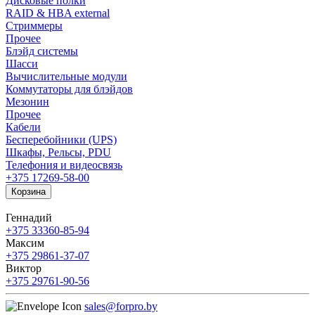
Дисковые полки
RAID & HBA external
Стриммеры
Прочее
Блэйд системы
Шасси
Вычислительные модули
Коммутаторы для блэйдов
Мезонин
Прочее
Кабели
Бесперебойники (UPS)
Шкафы, Рельсы, PDU
Телефония и видеосвязь
+375 17
269-58-00
Корзина
Геннадий
+375 33
360-85-94
Максим
+375 29
861-37-07
Виктор
+375 29
761-90-56
sales@forpro.by