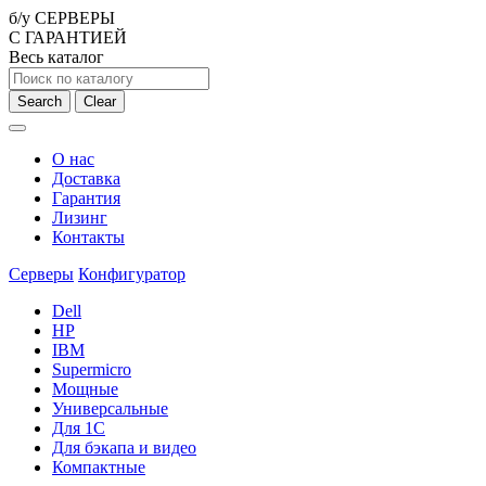
б/у СЕРВЕРЫ
С ГАРАНТИЕЙ
Весь каталог
Search
Clear
О нас
Доставка
Гарантия
Лизинг
Контакты
Серверы
Конфигуратор
Dell
HP
IBM
Supermicro
Мощные
Универсальные
Для 1С
Для бэкапа и видео
Компактные