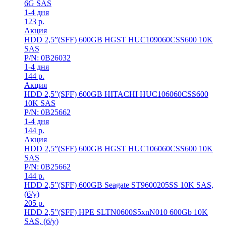
6G SAS
1-4 дня
123
р.
Акция
HDD 2,5”(SFF) 600GB HGST HUC109060CSS600 10K
SAS
P/N: 0B26032
1-4 дня
144
р.
Акция
HDD 2,5”(SFF) 600GB HITACHI HUC106060CSS600
10K SAS
P/N: 0B25662
1-4 дня
144
р.
Акция
HDD 2,5”(SFF) 600GB HGST HUC106060CSS600 10K
SAS
P/N: 0B25662
144
р.
HDD 2,5”(SFF) 600GB Seagate ST9600205SS 10K SAS,
(б/у)
205
р.
HDD 2,5”(SFF) HPE SLTN0600S5xnN010 600Gb 10K
SAS, (б/у)