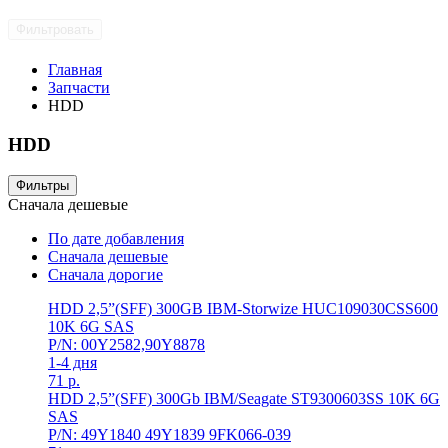
Фильтровать
Главная
Запчасти
HDD
HDD
Фильтры
Сначала дешевые
По дате добавления
Сначала дешевые
Сначала дорогие
HDD 2,5”(SFF) 300GB IBM-Storwize HUC109030CSS600
10K 6G SAS
P/N: 00Y2582,90Y8878
1-4 дня
71
р.
HDD 2,5”(SFF) 300Gb IBM/Seagate ST9300603SS 10K 6G
SAS
P/N: 49Y1840 49Y1839 9FK066-039