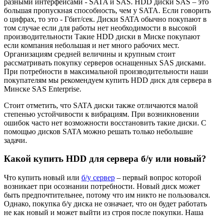
разными интерфейсами - SATA и SAS. HDD диски SAS – это
большая пропускная способность, чем у SATA. Если говорить
о цифрах, то это - Гбит/сек. Диски SATA обычно покупают в
том случае если для работы нет необходимости в высокой
производительности Такие HDD диски в Миске покупают
если компания небольшая и нет много рабочих мест.
Организациям средней величины и крупным стоит
рассматривать покупку серверов оснащенных SAS дисками.
При потребности в максимальной производительности наши
покупателям мы рекомендуем купить HDD диск для сервера в
Минске SAS Enterprise.
Стоит отметить, что SATA диски также отличаются малой
степенью устойчивости к вибрациям. При возникновении
ошибок часто нет возможности восстановить такие диски. С
помощью дисков SATA можно решать только небольшие
задачи.
Какой купить HDD для сервера б/у или новый?
Что купить новый или
б/у сервер
– первый вопрос которой
возникает при осознании потребности. Новый диск может
быть предпочтительнее, потому что им никто не пользовался.
Однако, покупка б/у диска не означает, что он будет работать
не как новый и может выйти из строя после покупки. Наша