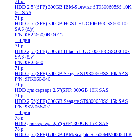
71
р.
HDD 2,5”(SFF) 300GB IBM-Storwize ST9300605SS 10K
6G SAS
71
р.
HDD 2,5”(SFF) 300GB HGST HUC106030CSS600 10k
SAS (б/у)
P/N: 0B25660,0B26015
1-4 дня
71
р.
HDD 2,5”(SFF) 300GB Hitachi HUC106030CSS600 10k
SAS (б/у)
P/N: 0B25660
71
р.
HDD 2,5”(SFF) 300GB Seagate ST9300603SS 10k SAS
P/N: 9FK066-046
71
р.
HDD для сервера 2,5”(SFF) 300GB 10K SAS
71
р.
HDD 2,5”(SFF) 300GB Seagate ST9300653SS 15k SAS
P/N: 9SW066-031
1-4 дня
78
р.
HDD для сервера 2,5”(SFF) 300GB 15K SAS
78
р.
HDD 2,5”(SFF) 600GB IBM/Seagate ST600MM0006 10K