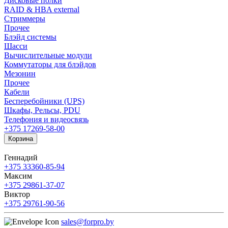
Дисковые полки
RAID & HBA external
Стриммеры
Прочее
Блэйд системы
Шасси
Вычислительные модули
Коммутаторы для блэйдов
Мезонин
Прочее
Кабели
Бесперебойники (UPS)
Шкафы, Рельсы, PDU
Телефония и видеосвязь
+375 17
269-58-00
Корзина
Геннадий
+375 33
360-85-94
Максим
+375 29
861-37-07
Виктор
+375 29
761-90-56
sales@forpro.by