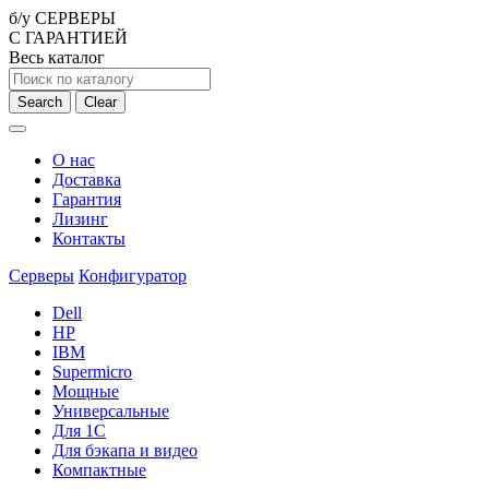
б/у СЕРВЕРЫ
С ГАРАНТИЕЙ
Весь каталог
Search
Clear
О нас
Доставка
Гарантия
Лизинг
Контакты
Серверы
Конфигуратор
Dell
HP
IBM
Supermicro
Мощные
Универсальные
Для 1С
Для бэкапа и видео
Компактные