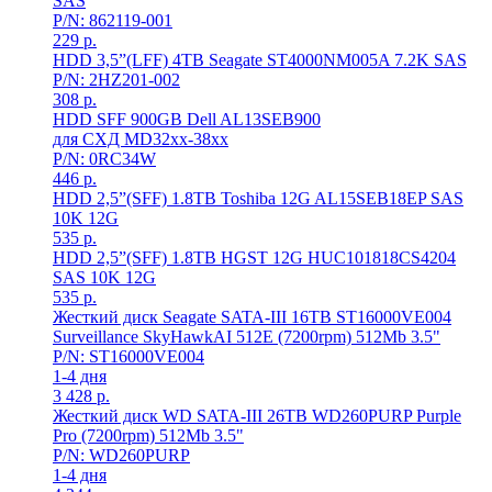
SAS
P/N: 862119-001
229
р.
HDD 3,5”(LFF) 4TB Seagate ST4000NM005A 7.2K SAS
P/N: 2HZ201-002
308
р.
HDD SFF 900GB Dell AL13SEB900
для СХД MD32xx-38xx
P/N: 0RC34W
446
р.
HDD 2,5”(SFF) 1.8TB Toshiba 12G AL15SEB18EP SAS
10K 12G
535
р.
HDD 2,5”(SFF) 1.8TB HGST 12G HUC101818CS4204
SAS 10K 12G
535
р.
Жесткий диск Seagate SATA-III 16TB ST16000VE004
Surveillance SkyHawkAI 512E (7200rpm) 512Mb 3.5"
P/N: ST16000VE004
1-4 дня
3 428
р.
Жесткий диск WD SATA-III 26TB WD260PURP Purple
Pro (7200rpm) 512Mb 3.5"
P/N: WD260PURP
1-4 дня