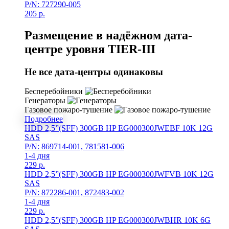
P/N: 727290-005
205
р.
Размещение в надёжном дата-
центре уровня TIER-III
Не все дата-центры одинаковы
Бесперебойники
Генераторы
Газовое пожаро-тушение
Подробнее
HDD 2,5”(SFF) 300GB HP EG000300JWEBF 10K 12G
SAS
P/N: 869714-001, 781581-006
1-4 дня
229
р.
HDD 2,5”(SFF) 300GB HP EG000300JWFVB 10K 12G
SAS
P/N: 872286-001, 872483-002
1-4 дня
229
р.
HDD 2,5”(SFF) 300GB HP EG000300JWBHR 10K 6G