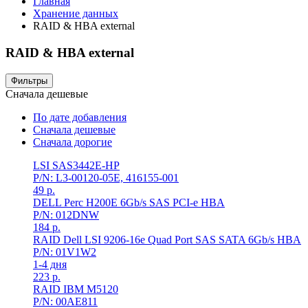
Главная
Хранение данных
RAID & HBA external
RAID & HBA external
Фильтры
Сначала дешевые
По дате добавления
Сначала дешевые
Сначала дорогие
LSI SAS3442E-HP
P/N: L3-00120-05E, 416155-001
49
р.
DELL Perc H200E 6Gb/s SAS PCI-e HBA
P/N: 012DNW
184
р.
RAID Dell LSI 9206-16e Quad Port SAS SATA 6Gb/s HBA
P/N: 01V1W2
1-4 дня
223
р.
RAID IBM M5120
P/N: 00AE811