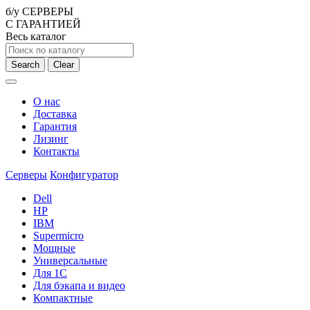
б/у СЕРВЕРЫ
С ГАРАНТИЕЙ
Весь каталог
Search
Clear
О нас
Доставка
Гарантия
Лизинг
Контакты
Серверы
Конфигуратор
Dell
HP
IBM
Supermicro
Мощные
Универсальные
Для 1С
Для бэкапа и видео
Компактные