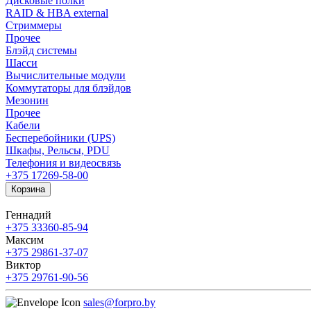
Дисковые полки
RAID & HBA external
Стриммеры
Прочее
Блэйд системы
Шасси
Вычислительные модули
Коммутаторы для блэйдов
Мезонин
Прочее
Кабели
Бесперебойники (UPS)
Шкафы, Рельсы, PDU
Телефония и видеосвязь
+375 17
269-58-00
Корзина
Геннадий
+375 33
360-85-94
Максим
+375 29
861-37-07
Виктор
+375 29
761-90-56
sales@forpro.by