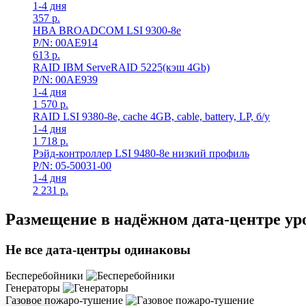
1-4 дня
357
р.
HBA BROADCOM LSI 9300-8e
P/N: 00AE914
613
р.
RAID IBM ServeRAID 5225(кэш 4Gb)
P/N: 00AE939
1-4 дня
1 570
р.
RAID LSI 9380-8e, сache 4GB, cable, battery, LP, б/у
1-4 дня
1 718
р.
Рэйд-контроллер LSI 9480-8e низкий профиль
P/N: 05-50031-00
1-4 дня
2 231
р.
Размещение в надёжном дата-центре ур
Не все дата-центры одинаковы
Бесперебойники
Генераторы
Газовое пожаро-тушение