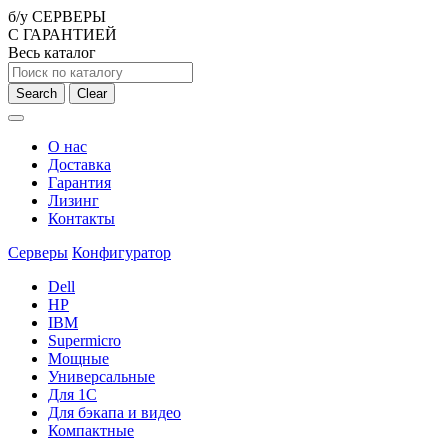
б/у СЕРВЕРЫ
С ГАРАНТИЕЙ
Весь каталог
Search
Clear
О нас
Доставка
Гарантия
Лизинг
Контакты
Серверы
Конфигуратор
Dell
HP
IBM
Supermicro
Мощные
Универсальные
Для 1С
Для бэкапа и видео
Компактные