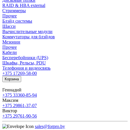
Дисковые полки
RAID & HBA external
Стриммеры
Прочее
Блэйд системы
Шасси
Вычислительные модули
Коммутаторы для блэйдов
Мезонин
Прочее
Кабели
Бесперебойники (UPS)
Шкафы, Рельсы, PDU
Телефония и видеосвязь
+375 17
269-58-00
Корзина
Геннадий
+375 33
360-85-94
Максим
+375 29
861-37-07
Виктор
+375 29
761-90-56
sales@forpro.by