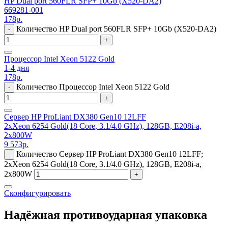
HP Dual port 560FLR SFP+ 10Gb (X520-DA2)
669281-001
178
р.
Количество HP Dual port 560FLR SFP+ 10Gb (X520-DA2)
-
+
Процессор Intel Xeon 5122 Gold
1-4 дня
178
р.
Количество Процессор Intel Xeon 5122 Gold
-
+
Сервер HP ProLiant DX380 Gen10 12LFF
2xXeon 6254 Gold(18 Core, 3.1/4.0 GHz), 128GB, E208i-a,
2x800W
9 573
р.
Количество Сервер HP ProLiant DX380 Gen10 12LFF;
-
2xXeon 6254 Gold(18 Core, 3.1/4.0 GHz), 128GB, E208i-a,
2x800W
+
Сконфигурировать
Надёжная противоударная упаковка