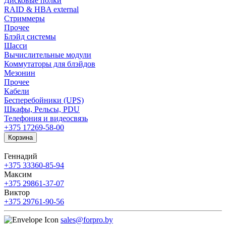
Дисковые полки
RAID & HBA external
Стриммеры
Прочее
Блэйд системы
Шасси
Вычислительные модули
Коммутаторы для блэйдов
Мезонин
Прочее
Кабели
Бесперебойники (UPS)
Шкафы, Рельсы, PDU
Телефония и видеосвязь
+375 17
269-58-00
Корзина
Геннадий
+375 33
360-85-94
Максим
+375 29
861-37-07
Виктор
+375 29
761-90-56
sales@forpro.by