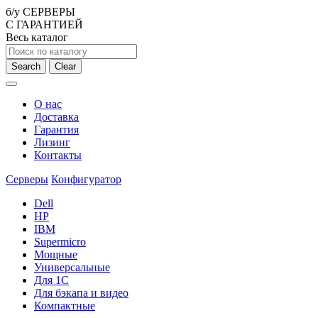
б/у СЕРВЕРЫ
С ГАРАНТИЕЙ
Весь каталог
Search
Clear
О нас
Доставка
Гарантия
Лизинг
Контакты
Серверы
Конфигуратор
Dell
HP
IBM
Supermicro
Мощные
Универсальные
Для 1С
Для бэкапа и видео
Компактные