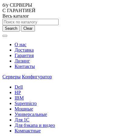
б/у СЕРВЕРЫ
С ГАРАНТИЕЙ
Весь каталог
Search
Clear
О нас
Доставка
Гарантия
Лизинг
Контакты
Серверы
Конфигуратор
Dell
HP
IBM
Supermicro
Мощные
Универсальные
Для 1С
Для бэкапа и видео
Компактные