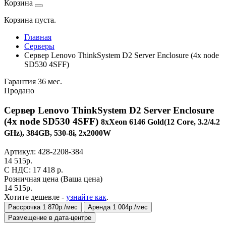
Корзина
Корзина пуста.
Главная
Серверы
Сервер Lenovo ThinkSystem D2 Server Enclosure (4x node
SD530 4SFF)
Гарантия 36 мес.
Продано
Сервер Lenovo ThinkSystem D2 Server Enclosure
(4x node SD530 4SFF)
8xXeon 6146 Gold(12 Core, 3.2/4.2
GHz), 384GB, 530-8i, 2x2000W
Артикул:
428-2208-384
14 515
р.
C НДС: 17 418
р.
Розничная цена
(Ваша цена)
14 515
р.
Хотите дешевле -
узнайте как
.
Рассрочка 1 870р./мес
Аренда 1 004р./мес
Размещение в дата-центре