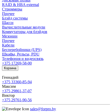
Дисковые полки
RAID & HBA external
Стриммеры
Прочее
Блэйд системы
Шасси
Вычислительные модули
Коммутаторы для блэйдов
Мезонин
Прочее
Кабели
Бесперебойники (UPS)
Шкафы, Рельсы, PDU
Телефония и видеосвязь
+375 17
269-58-00
Корзина
Геннадий
+375 33
360-85-94
Максим
+375 29
861-37-07
Виктор
+375 29
761-90-56
sales@forpro.by