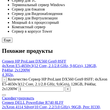
Сервер для 1С
Терминальный сервер Windows
Сервер для бэкапов
Сервер для Видеонаблюдения
Сервер для Виртуализации
Мощный 4-х процессорный
Компактный сервер
Сервер в корпусе Tower
Еще
Похожие продукты
Сервер HP ProLiant DX560 Gen9 8SFF
4xXeon E5-4650v3(12 Core, 2.1/2.8 GHz, 9,6Gt/s), 128GB,
P440ar, 2x1200W
4 302
р.
Количество Сервер HP ProLiant DX560 Gen9 8SFF; 4xXeon
-
E5-4650v3(12 Core, 2.1/2.8 GHz, 9,6Gt/s), 128GB, P440ar,
2x1200W
+
Сконфигурировать
Сервер DELL PowerEdge R740 8LFF
2xXeon 4114 Silver(10 Core, 2.2/3.0 GHz), 96GB, Perc H330,