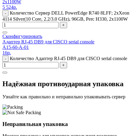
2x1100W
5 524
р.
Количество Сервер DELL PowerEdge R740 8LFF; 2xXeon
-
4114 Silver(10 Core, 2.2/3.0 GHz), 96GB, Perc H330, 2x1100W
+
Сконфигурировать
Адаптер RJ-45 DB9 для CISCO serial console
A15-60-A-01
16
р.
Количество Адаптер RJ-45 DB9 для CISCO serial console
-
+
Надёжная противоударная упаковка
Узнайте как правильно и неправильно упаковывать сервер
Неправильная упаковка
Многие продавцы для упаковки используют воздушно-