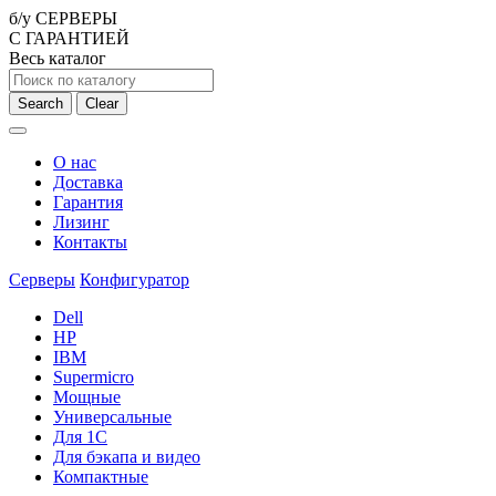
б/у СЕРВЕРЫ
С ГАРАНТИЕЙ
Весь каталог
Search
Clear
О нас
Доставка
Гарантия
Лизинг
Контакты
Серверы
Конфигуратор
Dell
HP
IBM
Supermicro
Мощные
Универсальные
Для 1С
Для бэкапа и видео
Компактные