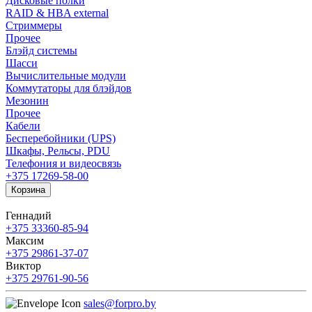
Дисковые полки
RAID & HBA external
Стриммеры
Прочее
Блэйд системы
Шасси
Вычислительные модули
Коммутаторы для блэйдов
Мезонин
Прочее
Кабели
Бесперебойники (UPS)
Шкафы, Рельсы, PDU
Телефония и видеосвязь
+375 17
269-58-00
Корзина
Геннадий
+375 33
360-85-94
Максим
+375 29
861-37-07
Виктор
+375 29
761-90-56
sales@forpro.by