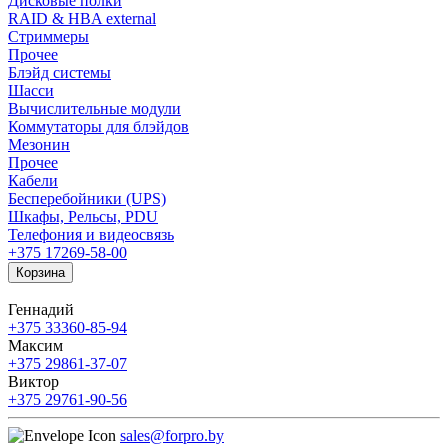
Дисковые полки
RAID & HBA external
Стриммеры
Прочее
Блэйд системы
Шасси
Вычислительные модули
Коммутаторы для блэйдов
Мезонин
Прочее
Кабели
Бесперебойники (UPS)
Шкафы, Рельсы, PDU
Телефония и видеосвязь
+375 17
269-58-00
Корзина
Геннадий
+375 33
360-85-94
Максим
+375 29
861-37-07
Виктор
+375 29
761-90-56
sales@forpro.by