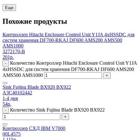
Еще
Похожие продукты
Контроллер Hitachi Enclosure Control Unit Y1JA 4xHSSDC для
систем хранения DF700-RKAJ DF600 AMS200 AMS500
AMS1000
3272170-B
201
р.
Количество Контроллер Hitachi Enclosure Control Unit Y1JA
-
4xHSSDC для систем хранения DF700-RKAJ DF600 AMS200
AMS500 AMS1000
+
Sink Fujitsu Blade BX920 BX922
A3C40102442
1-4 дня
54
р.
Количество Sink Fujitsu Blade BX920 BX922
-
+
Контроллер СХД IBM V7000
00L4575
1 115
р.