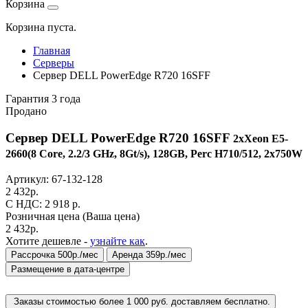
Корзина
Корзина пуста.
Главная
Серверы
Сервер DELL PowerEdge R720 16SFF
Гарантия 3 года
Продано
Сервер DELL PowerEdge R720 16SFF
2xXeon E5-
2660(8 Core, 2.2/3 GHz, 8Gt/s), 128GB, Perc H710/512, 2x750W
Артикул:
67-132-128
2 432
р.
C НДС: 2 918
р.
Розничная цена
(Ваша цена)
2 432
р.
Хотите дешевле -
узнайте как
.
Рассрочка 500р./мес
Аренда 359р./мес
Размещение в дата-центре
Заказы стоимостью более 1 000 руб. доставляем бесплатно.