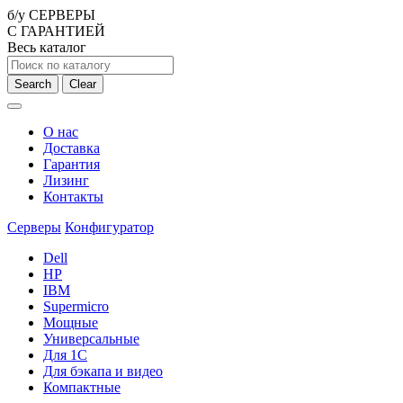
б/у СЕРВЕРЫ
С ГАРАНТИЕЙ
Весь каталог
Search
Clear
О нас
Доставка
Гарантия
Лизинг
Контакты
Серверы
Конфигуратор
Dell
HP
IBM
Supermicro
Мощные
Универсальные
Для 1С
Для бэкапа и видео
Компактные