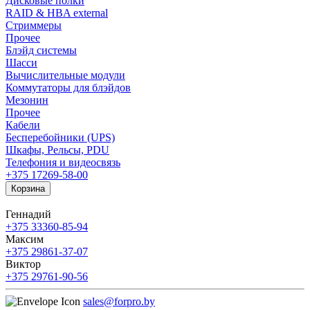
Дисковые полки
RAID & HBA external
Стриммеры
Прочее
Блэйд системы
Шасси
Вычислительные модули
Коммутаторы для блэйдов
Мезонин
Прочее
Кабели
Бесперебойники (UPS)
Шкафы, Рельсы, PDU
Телефония и видеосвязь
+375 17
269-58-00
Корзина
Геннадий
+375 33
360-85-94
Максим
+375 29
861-37-07
Виктор
+375 29
761-90-56
sales@forpro.by