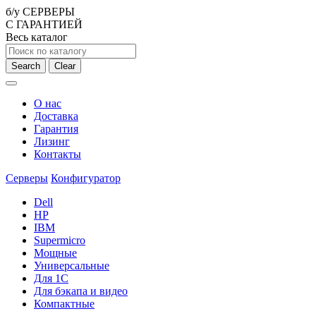
б/у СЕРВЕРЫ
С ГАРАНТИЕЙ
Весь каталог
Search
Clear
О нас
Доставка
Гарантия
Лизинг
Контакты
Серверы
Конфигуратор
Dell
HP
IBM
Supermicro
Мощные
Универсальные
Для 1С
Для бэкапа и видео
Компактные