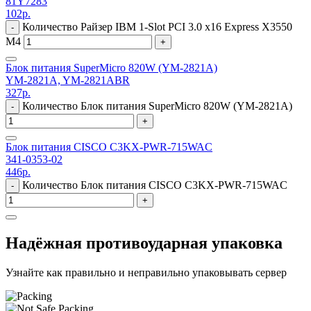
81Y7283
102
р.
Количество Райзер IBM 1-Slot PCI 3.0 x16 Express X3550
-
M4
+
Блок питания SuperMicro 820W (YM-2821A)
YM-2821A, YM-2821ABR
327
р.
Количество Блок питания SuperMicro 820W (YM-2821A)
-
+
Блок питания CISCO C3KX-PWR-715WAC
341-0353-02
446
р.
Количество Блок питания CISCO C3KX-PWR-715WAC
-
+
Надёжная противоударная упаковка
Узнайте как правильно и неправильно упаковывать сервер