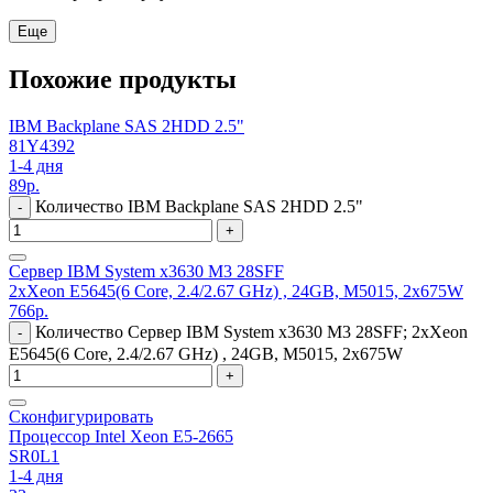
Еще
Похожие продукты
IBM Backplane SAS 2HDD 2.5"
81Y4392
1-4 дня
89
р.
Количество IBM Backplane SAS 2HDD 2.5"
-
+
Сервер IBM System x3630 M3 28SFF
2xXeon E5645(6 Core, 2.4/2.67 GHz) , 24GB, M5015, 2x675W
766
р.
Количество Сервер IBM System x3630 M3 28SFF; 2xXeon
-
E5645(6 Core, 2.4/2.67 GHz) , 24GB, M5015, 2x675W
+
Сконфигурировать
Процессор Intel Xeon E5-2665
SR0L1
1-4 дня