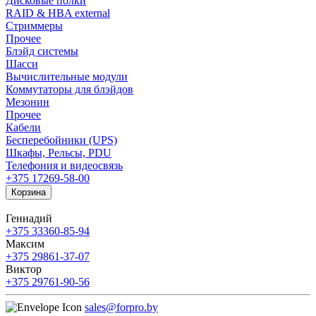
Дисковые полки
RAID & HBA external
Стриммеры
Прочее
Блэйд системы
Шасси
Вычислительные модули
Коммутаторы для блэйдов
Мезонин
Прочее
Кабели
Бесперебойники (UPS)
Шкафы, Рельсы, PDU
Телефония и видеосвязь
+375 17
269-58-00
Корзина
Геннадий
+375 33
360-85-94
Максим
+375 29
861-37-07
Виктор
+375 29
761-90-56
sales@forpro.by