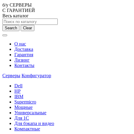
б/у СЕРВЕРЫ
С ГАРАНТИЕЙ
Весь каталог
Search
Clear
О нас
Доставка
Гарантия
Лизинг
Контакты
Серверы
Конфигуратор
Dell
HP
IBM
Supermicro
Мощные
Универсальные
Для 1С
Для бэкапа и видео
Компактные