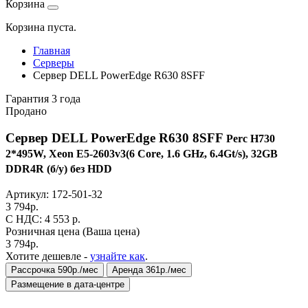
Корзина
Корзина пуста.
Главная
Серверы
Сервер DELL PowerEdge R630 8SFF
Гарантия 3 года
Продано
Сервер DELL PowerEdge R630 8SFF
Perc H730
2*495W, Xeon E5-2603v3(6 Core, 1.6 GHz, 6.4Gt/s), 32GB
DDR4R (б/у) без HDD
Артикул:
172-501-32
3 794
р.
C НДС: 4 553
р.
Розничная цена
(Ваша цена)
3 794
р.
Хотите дешевле -
узнайте как
.
Рассрочка 590р./мес
Аренда 361р./мес
Размещение в дата-центре