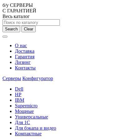
б/у СЕРВЕРЫ
С ГАРАНТИЕЙ
Весь каталог
Search
Clear
О нас
Доставка
Гарантия
Лизинг
Контакты
Серверы
Конфигуратор
Dell
HP
IBM
Supermicro
Мощные
Универсальные
Для 1С
Для бэкапа и видео
Компактные