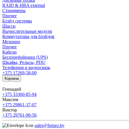
Дисковые полки
RAID & HBA external
Стриммеры
Прочее
Блэйд системы
Шасси
Вычислительные модули
Коммутаторы для блэйдов
Мезонин
Прочее
Кабели
Бесперебойники (UPS)
Шкафы, Рельсы, PDU
Телефония и видеосвязь
+375 17
269-58-00
Корзина
Геннадий
+375 33
360-85-94
Максим
+375 29
861-37-07
Виктор
+375 29
761-90-56
sales@forpro.by