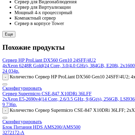
Сервер для Видеонаблюдения
Сервер для Виртуализации
Мощный 4-х процессорный
Компактный сервер
Сервер в корпусе Tower
Еще
Похожие продукты
Сервер HP ProLiant DX560 Gen10 24SFF/4U2
4xXeon 6248R Gold(24 Core, 3.0/4.0 GHz), 384GB, E208i, 2x160
24 034
р.
Количество Сервер HP ProLiant DX560 Gen10 24SFF/4U2; 4x
-
Сконфигурировать
Сервер Supermicro CSE-847 X10DRi 36LFF
2xXeon E5-2690v4(14 Core, 2.6/3.5 GHz, 9,6Gt/s), 256GB, LSI93
9 736
р.
Количество Сервер Supermicro CSE-847 X10DRi 36LFF; 2xXeo
-
Сконфигурировать
Блок Питания HDS AMS200/AMS500
3272172-A