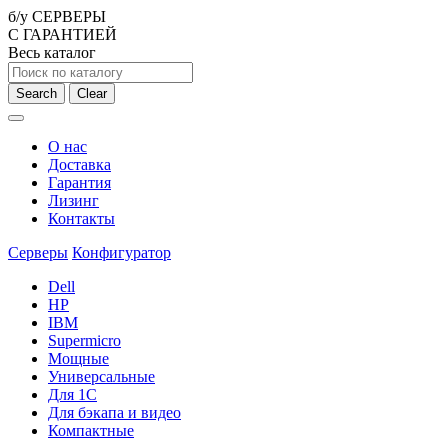
б/у СЕРВЕРЫ
С ГАРАНТИЕЙ
Весь каталог
Search
Clear
О нас
Доставка
Гарантия
Лизинг
Контакты
Серверы
Конфигуратор
Dell
HP
IBM
Supermicro
Мощные
Универсальные
Для 1С
Для бэкапа и видео
Компактные