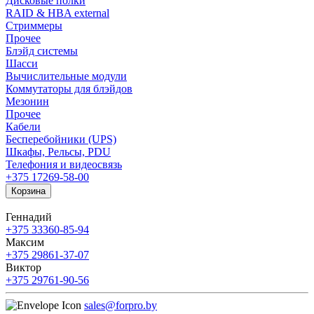
Дисковые полки
RAID & HBA external
Стриммеры
Прочее
Блэйд системы
Шасси
Вычислительные модули
Коммутаторы для блэйдов
Мезонин
Прочее
Кабели
Бесперебойники (UPS)
Шкафы, Рельсы, PDU
Телефония и видеосвязь
+375 17
269-58-00
Корзина
Геннадий
+375 33
360-85-94
Максим
+375 29
861-37-07
Виктор
+375 29
761-90-56
sales@forpro.by