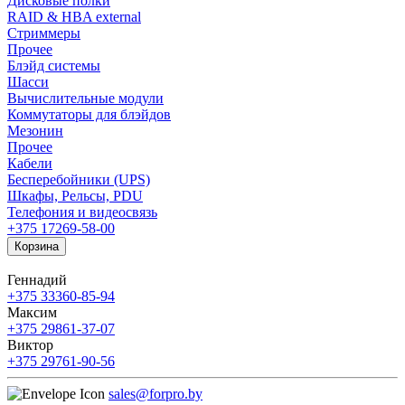
Дисковые полки
RAID & HBA external
Стриммеры
Прочее
Блэйд системы
Шасси
Вычислительные модули
Коммутаторы для блэйдов
Мезонин
Прочее
Кабели
Бесперебойники (UPS)
Шкафы, Рельсы, PDU
Телефония и видеосвязь
+375 17
269-58-00
Корзина
Геннадий
+375 33
360-85-94
Максим
+375 29
861-37-07
Виктор
+375 29
761-90-56
sales@forpro.by