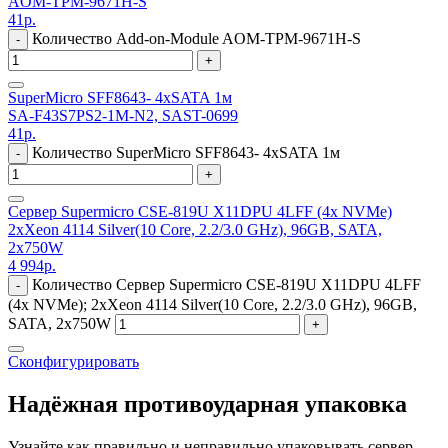
AOM-TPM-9671H-S
41
р.
Количество Add-on-Module AOM-TPM-9671H-S
-
+
SuperMicro SFF8643- 4xSATA 1м
SA-F43S7PS2-1M-N2, SAST-0699
41
р.
Количество SuperMicro SFF8643- 4xSATA 1м
-
+
Сервер Supermicro CSE-819U X11DPU 4LFF (4x NVMe)
2xXeon 4114 Silver(10 Core, 2.2/3.0 GHz), 96GB, SATA,
2x750W
4 994
р.
Количество Сервер Supermicro CSE-819U X11DPU 4LFF
-
(4x NVMe); 2xXeon 4114 Silver(10 Core, 2.2/3.0 GHz), 96GB,
SATA, 2x750W
+
Сконфигурировать
Надёжная противоударная упаковка
Узнайте как правильно и неправильно упаковывать сервер