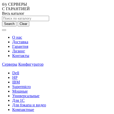
б/у СЕРВЕРЫ
С ГАРАНТИЕЙ
Весь каталог
Search
Clear
О нас
Доставка
Гарантия
Лизинг
Контакты
Серверы
Конфигуратор
Dell
HP
IBM
Supermicro
Мощные
Универсальные
Для 1С
Для бэкапа и видео
Компактные