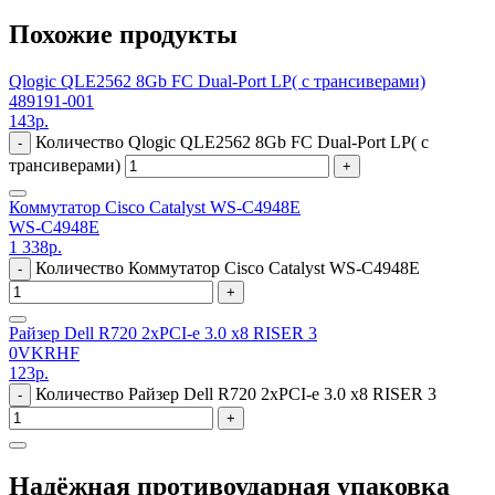
Похожие продукты
Qlogic QLE2562 8Gb FC Dual-Port LP( с трансиверами)
489191-001
143
р.
Количество Qlogic QLE2562 8Gb FC Dual-Port LP( с
-
трансиверами)
+
Коммутатор Cisco Catalyst WS-C4948E
WS-C4948E
1 338
р.
Количество Коммутатор Cisco Catalyst WS-C4948E
-
+
Райзер Dell R720 2xPCI-e 3.0 x8 RISER 3
0VKRHF
123
р.
Количество Райзер Dell R720 2xPCI-e 3.0 x8 RISER 3
-
+
Надёжная противоударная упаковка