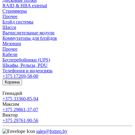
Дисковые полки
RAID & HBA external
Стриммеры
Прочее
Блэйд системы
Шасси
Вычислительные модули
Коммутаторы для блэйдов
Мезонин
Прочее
Кабели
Бесперебойники (UPS)
Шкафы, Рельсы, PDU
Телефония и видеосвязь
+375 17
269-58-00
Корзина
Геннадий
+375 33
360-85-94
Максим
+375 29
861-37-07
Виктор
+375 29
761-90-56
sales@forpro.by