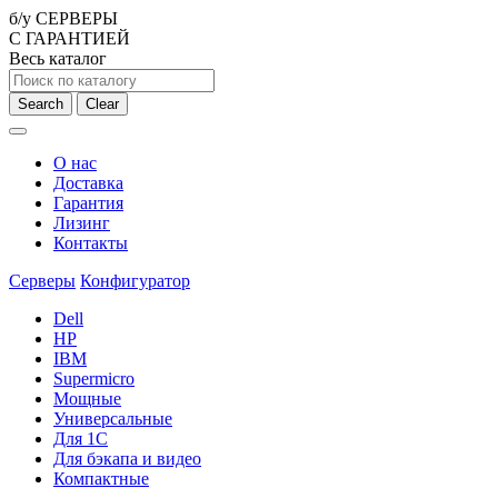
б/у СЕРВЕРЫ
С ГАРАНТИЕЙ
Весь каталог
Search
Clear
О нас
Доставка
Гарантия
Лизинг
Контакты
Серверы
Конфигуратор
Dell
HP
IBM
Supermicro
Мощные
Универсальные
Для 1С
Для бэкапа и видео
Компактные