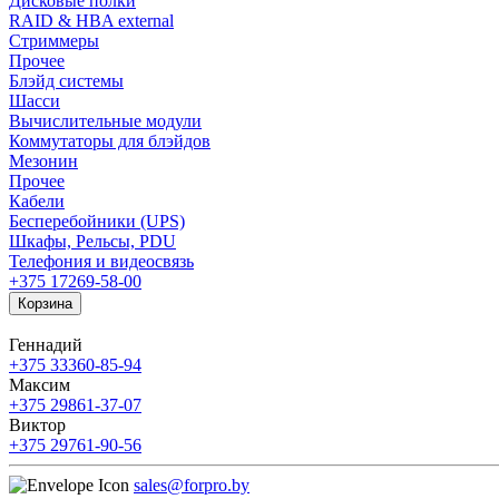
Дисковые полки
RAID & HBA external
Стриммеры
Прочее
Блэйд системы
Шасси
Вычислительные модули
Коммутаторы для блэйдов
Мезонин
Прочее
Кабели
Бесперебойники (UPS)
Шкафы, Рельсы, PDU
Телефония и видеосвязь
+375 17
269-58-00
Корзина
Геннадий
+375 33
360-85-94
Максим
+375 29
861-37-07
Виктор
+375 29
761-90-56
sales@forpro.by