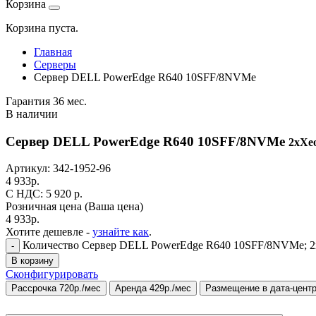
Корзина
Корзина пуста.
Главная
Серверы
Сервер DELL PowerEdge R640 10SFF/8NVMe
Гарантия 36 мес.
В наличии
Сервер DELL PowerEdge R640 10SFF/8NVMe
2xXeo
Артикул:
342-1952-96
4 933
р.
C НДС: 5 920
р.
Розничная цена
(Ваша цена)
4 933
р.
Хотите дешевле -
узнайте как
.
Количество Сервер DELL PowerEdge R640 10SFF/8NVMe; 2xXe
-
В корзину
Сконфигурировать
Рассрочка 720р./мес
Аренда 429р./мес
Размещение в дата-цент