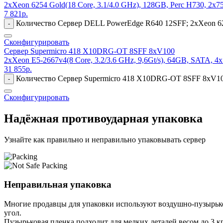
2xXeon 6254 Gold(18 Core, 3.1/4.0 GHz), 128GB, Perc H730, 2x
7 821
р.
Количество Сервер DELL PowerEdge R640 12SFF; 2xXeon 625
-
Сконфигурировать
Сервер Supermicro 418 X10DRG-OT 8SFF 8xV100
2xXeon E5-2667v4(8 Core, 3.2/3.6 GHz, 9,6Gt/s), 64GB, SATA, 
31 855
р.
Количество Сервер Supermicro 418 X10DRG-OT 8SFF 8xV100;
-
Сконфигурировать
Надёжная противоударная упаковка
Узнайте как правильно и неправильно упаковывать сервер
Неправильная упаковка
Многие продавцы для упаковки используют воздушно-пузырьков
угол.
Пузырьковая пленка подходит для мелких деталей весом до 3 кг