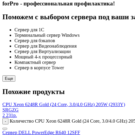
forPro - профессиональная профилактика!
Поможем с выбором сервера под ваши з
Сервер для 1С
Терминальный сервер Windows
Сервер для бэкапов
Сервер для Видеонаблюдения
Сервер для Виртуализации
Мощный 4-х процессорный
Компактный сервер
Сервер в корпусе Tower
Еще
Похожие продукты
CPU Xeon 6248R Gold (24 Core, 3.0/4.0 GHz) 205W (2933Y)
SRGZG
2 231
р.
Количество CPU Xeon 6248R Gold (24 Core, 3.0/4.0 GHz) 2
-
Сервер DELL PowerEdge R640 12SFF