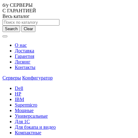
б/у СЕРВЕРЫ
С ГАРАНТИЕЙ
Весь каталог
Search
Clear
О нас
Доставка
Гарантия
Лизинг
Контакты
Серверы
Конфигуратор
Dell
HP
IBM
Supermicro
Мощные
Универсальные
Для 1С
Для бэкапа и видео
Компактные