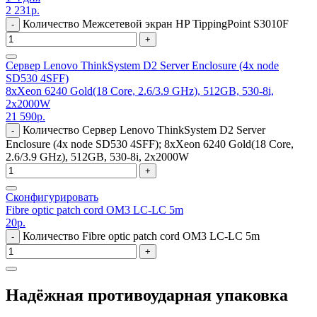
2 231
р.
Количество Межсетевой экран HP TippingPoint S3010F
-
+
Сервер Lenovo ThinkSystem D2 Server Enclosure (4x node
SD530 4SFF)
8xXeon 6240 Gold(18 Core, 2.6/3.9 GHz), 512GB, 530-8i,
2x2000W
21 590
р.
Количество Сервер Lenovo ThinkSystem D2 Server
-
Enclosure (4x node SD530 4SFF); 8xXeon 6240 Gold(18 Core,
2.6/3.9 GHz), 512GB, 530-8i, 2x2000W
+
Сконфигурировать
Fibre optic patch cord OM3 LC-LC 5m
20
р.
Количество Fibre optic patch cord OM3 LC-LC 5m
-
+
Надёжная противоударная упаковка