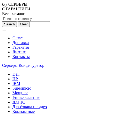
б/у СЕРВЕРЫ
С ГАРАНТИЕЙ
Весь каталог
Search
Clear
О нас
Доставка
Гарантия
Лизинг
Контакты
Серверы
Конфигуратор
Dell
HP
IBM
Supermicro
Мощные
Универсальные
Для 1С
Для бэкапа и видео
Компактные