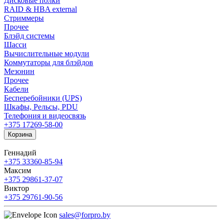
Дисковые полки
RAID & HBA external
Стриммеры
Прочее
Блэйд системы
Шасси
Вычислительные модули
Коммутаторы для блэйдов
Мезонин
Прочее
Кабели
Бесперебойники (UPS)
Шкафы, Рельсы, PDU
Телефония и видеосвязь
+375 17
269-58-00
Корзина
Геннадий
+375 33
360-85-94
Максим
+375 29
861-37-07
Виктор
+375 29
761-90-56
sales@forpro.by