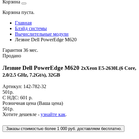
Корзина
Корзина пуста.
Главная
Блэйд системы
Вычислительные модули
Лезвие Dell PowerEdge M620
Гарантия 36 мес.
Продано
Лезвие Dell PowerEdge M620
2xXeon E5-2630L(6 Core,
2.0/2.5 GHz, 7.2Gt/s), 32GB
Артикул:
142-782-32
501
р.
C НДС: 601
р.
Розничная цена
(Ваша цена)
501
р.
Хотите дешевле -
узнайте как
.
Заказы стоимостью более 1 000 руб. доставляем бесплатно.