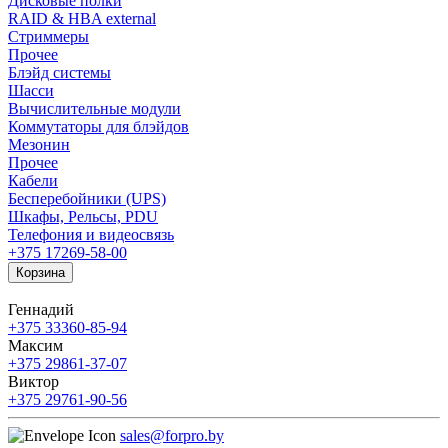
Дисковые полки
RAID & HBA external
Стриммеры
Прочее
Блэйд системы
Шасси
Вычислительные модули
Коммутаторы для блэйдов
Мезонин
Прочее
Кабели
Бесперебойники (UPS)
Шкафы, Рельсы, PDU
Телефония и видеосвязь
+375 17
269-58-00
Корзина
Геннадий
+375 33
360-85-94
Максим
+375 29
861-37-07
Виктор
+375 29
761-90-56
sales@forpro.by