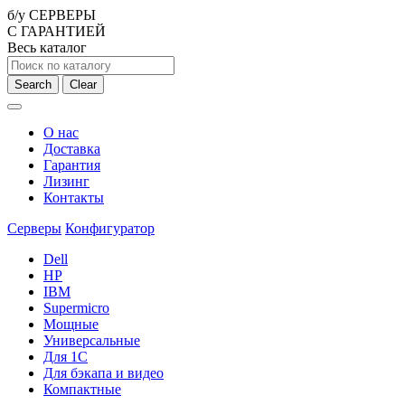
б/у СЕРВЕРЫ
С ГАРАНТИЕЙ
Весь каталог
Search
Clear
О нас
Доставка
Гарантия
Лизинг
Контакты
Серверы
Конфигуратор
Dell
HP
IBM
Supermicro
Мощные
Универсальные
Для 1С
Для бэкапа и видео
Компактные