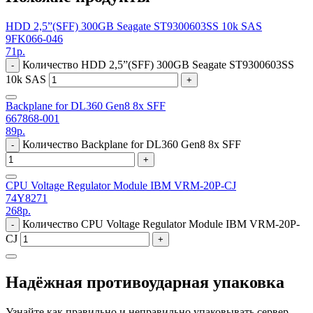
HDD 2,5”(SFF) 300GB Seagate ST9300603SS 10k SAS
9FK066-046
71
р.
Количество HDD 2,5”(SFF) 300GB Seagate ST9300603SS
-
10k SAS
+
Backplane for DL360 Gen8 8x SFF
667868-001
89
р.
Количество Backplane for DL360 Gen8 8x SFF
-
+
CPU Voltage Regulator Module IBM VRM-20P-CJ
74Y8271
268
р.
Количество CPU Voltage Regulator Module IBM VRM-20P-
-
CJ
+
Надёжная противоударная упаковка
Узнайте как правильно и неправильно упаковывать сервер