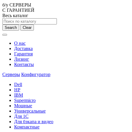
б/у СЕРВЕРЫ
С ГАРАНТИЕЙ
Весь каталог
Search
Clear
О нас
Доставка
Гарантия
Лизинг
Контакты
Серверы
Конфигуратор
Dell
HP
IBM
Supermicro
Мощные
Универсальные
Для 1С
Для бэкапа и видео
Компактные