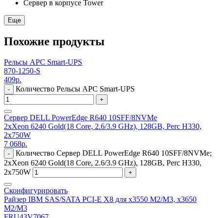
Сервер в корпусе Tower
Еще
Похожие продукты
Рельсы APC Smart-UPS
870-1250-S
409
р.
Количество Рельсы APC Smart-UPS
-
+
Сервер DELL PowerEdge R640 10SFF/8NVMe
2xXeon 6240 Gold(18 Core, 2.6/3.9 GHz), 128GB, Perc H330,
2x750W
7 068
р.
Количество Сервер DELL PowerEdge R640 10SFF/8NVMe;
-
2xXeon 6240 Gold(18 Core, 2.6/3.9 GHz), 128GB, Perc H330,
2x750W
+
Сконфигурировать
Райзер IBM SAS/SATA PCI-E X8 для x3550 M2/M3, x3650
M2/M3
FRU43V7067