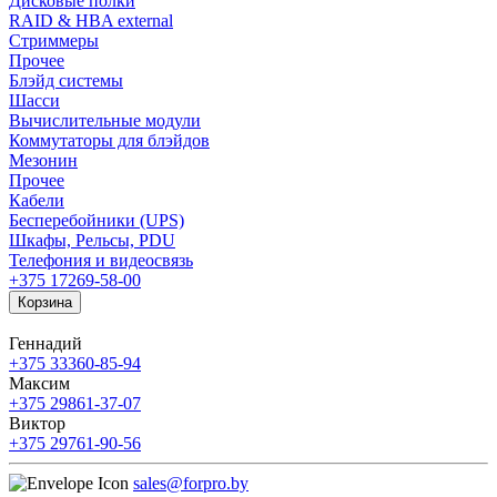
Дисковые полки
RAID & HBA external
Стриммеры
Прочее
Блэйд системы
Шасси
Вычислительные модули
Коммутаторы для блэйдов
Мезонин
Прочее
Кабели
Бесперебойники (UPS)
Шкафы, Рельсы, PDU
Телефония и видеосвязь
+375 17
269-58-00
Корзина
Геннадий
+375 33
360-85-94
Максим
+375 29
861-37-07
Виктор
+375 29
761-90-56
sales@forpro.by