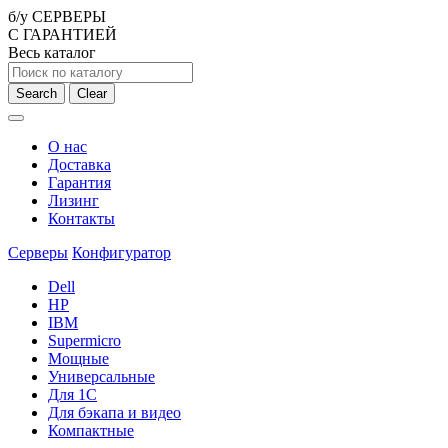
б/у СЕРВЕРЫ
С ГАРАНТИЕЙ
Весь каталог
Search
Clear
О нас
Доставка
Гарантия
Лизинг
Контакты
Серверы
Конфигуратор
Dell
HP
IBM
Supermicro
Мощные
Универсальные
Для 1С
Для бэкапа и видео
Компактные