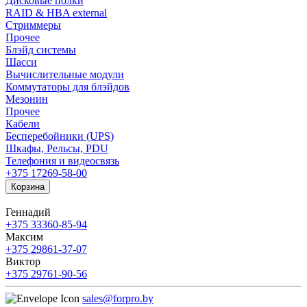
Дисковые полки
RAID & HBA external
Стриммеры
Прочее
Блэйд системы
Шасси
Вычислительные модули
Коммутаторы для блэйдов
Мезонин
Прочее
Кабели
Бесперебойники (UPS)
Шкафы, Рельсы, PDU
Телефония и видеосвязь
+375 17
269-58-00
Корзина
Геннадий
+375 33
360-85-94
Максим
+375 29
861-37-07
Виктор
+375 29
761-90-56
sales@forpro.by