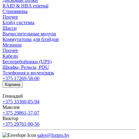
Дисковые полки
RAID & HBA external
Стриммеры
Прочее
Блэйд системы
Шасси
Вычислительные модули
Коммутаторы для блэйдов
Мезонин
Прочее
Кабели
Бесперебойники (UPS)
Шкафы, Рельсы, PDU
Телефония и видеосвязь
+375 17
269-58-00
Корзина
Геннадий
+375 33
360-85-94
Максим
+375 29
861-37-07
Виктор
+375 29
761-90-56
sales@forpro.by