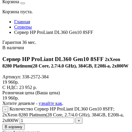
Корзина
Корзина пуста.
Главная
Серверы
Сервер HP ProLiant DL360 Gen10 8SFF
Гарантия 36 мес.
В наличии
Сервер HP ProLiant DL360 Gen10 8SFF
2xXeon
8280 Platinum(28 Core, 2.7/4.0 GHz), 384GB, E208i-a, 2x800W
Артикул:
338-2572-384
19 960
р.
C НДС: 23 952
р.
Розничная цена
(Ваша цена)
19 960
р.
Хотите дешевле -
узнайте как
.
Количество Сервер HP ProLiant DL360 Gen10 8SFF;
-
2xXeon 8280 Platinum(28 Core, 2.7/4.0 GHz), 384GB, E208i-a,
2x800W
+
В корзину