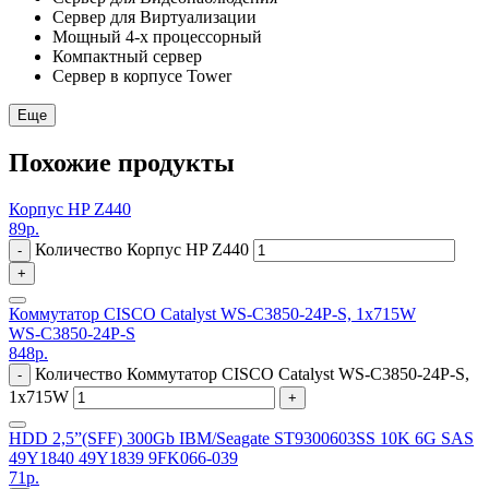
Сервер для Виртуализации
Мощный 4-х процессорный
Компактный сервер
Сервер в корпусе Tower
Еще
Похожие продукты
Корпус HP Z440
89
р.
Количество Корпус HP Z440
-
+
Коммутатор CISCO Catalyst WS-C3850-24P-S, 1x715W
WS-C3850-24P-S
848
р.
Количество Коммутатор CISCO Catalyst WS-C3850-24P-S,
-
1x715W
+
HDD 2,5”(SFF) 300Gb IBM/Seagate ST9300603SS 10K 6G SAS
49Y1840 49Y1839 9FK066-039
71
р.