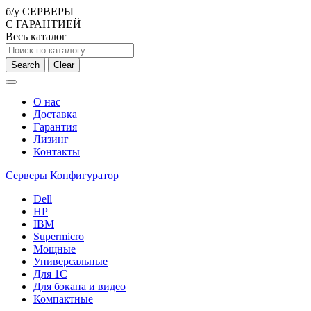
б/у СЕРВЕРЫ
С ГАРАНТИЕЙ
Весь каталог
Search
Clear
О нас
Доставка
Гарантия
Лизинг
Контакты
Серверы
Конфигуратор
Dell
HP
IBM
Supermicro
Мощные
Универсальные
Для 1С
Для бэкапа и видео
Компактные