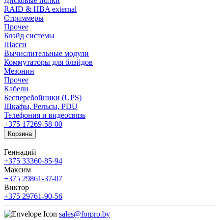
Дисковые полки
RAID & HBA external
Стриммеры
Прочее
Блэйд системы
Шасси
Вычислительные модули
Коммутаторы для блэйдов
Мезонин
Прочее
Кабели
Бесперебойники (UPS)
Шкафы, Рельсы, PDU
Телефония и видеосвязь
+375 17
269-58-00
Корзина
Геннадий
+375 33
360-85-94
Максим
+375 29
861-37-07
Виктор
+375 29
761-90-56
sales@forpro.by