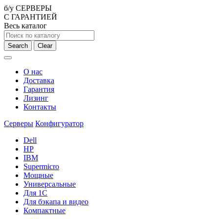
б/у СЕРВЕРЫ
С ГАРАНТИЕЙ
Весь каталог
Search
Clear
О нас
Доставка
Гарантия
Лизинг
Контакты
Серверы
Конфигуратор
Dell
HP
IBM
Supermicro
Мощные
Универсальные
Для 1С
Для бэкапа и видео
Компактные