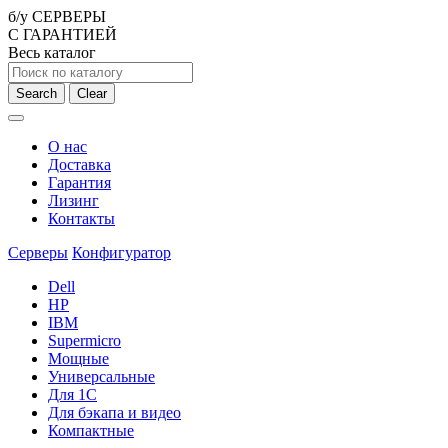
б/у СЕРВЕРЫ
С ГАРАНТИЕЙ
Весь каталог
Search
Clear
О нас
Доставка
Гарантия
Лизинг
Контакты
Серверы
Конфигуратор
Dell
HP
IBM
Supermicro
Мощные
Универсальные
Для 1С
Для бэкапа и видео
Компактные