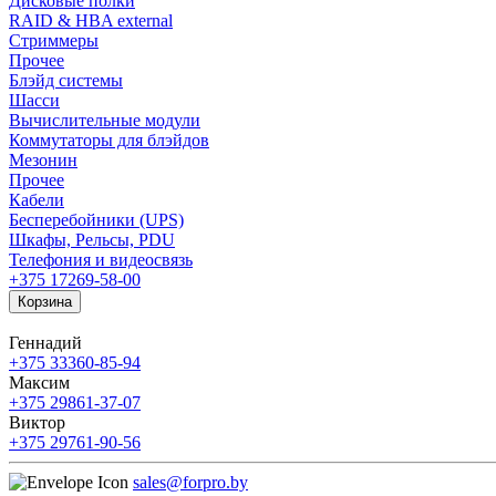
Дисковые полки
RAID & HBA external
Стриммеры
Прочее
Блэйд системы
Шасси
Вычислительные модули
Коммутаторы для блэйдов
Мезонин
Прочее
Кабели
Бесперебойники (UPS)
Шкафы, Рельсы, PDU
Телефония и видеосвязь
+375 17
269-58-00
Корзина
Геннадий
+375 33
360-85-94
Максим
+375 29
861-37-07
Виктор
+375 29
761-90-56
sales@forpro.by