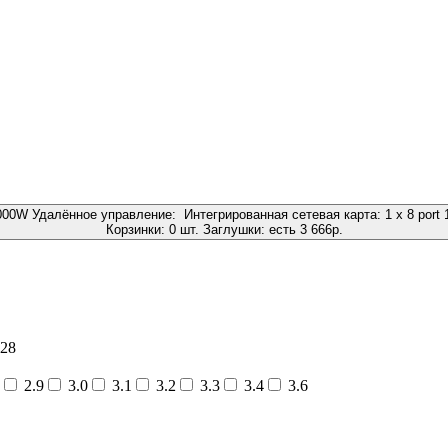
000W
Удалённое управление:
Интегрированная сетевая карта:
1 x 8 por
Корзинки:
0 шт.
Заглушки:
есть
3 666
р.
28
2.9
3.0
3.1
3.2
3.3
3.4
3.6