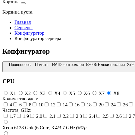
Корзина
Корзина пуста.
Главная
Серверы
Конфигуратор
Конфигуратор сервера
Конфигуратор
Процессоры:
Память:
RAID контроллер:
530-8i
Блоки питания:
2x2
CPU
X1
X2
X3
X4
X5
X6
X7
X8
Количество ядер:
4
6
8
10
12
14
16
18
20
24
26
Частота, GHz:
1.7
1.9
2.0
2.1
2.2
2.3
2.4
2.5
2.6
2.7
Xeon 6128 Gold(6 Core, 3.4/3.7 GHz)
367
р.