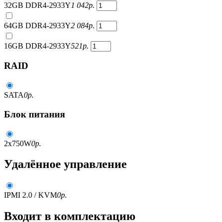
32GB DDR4-2933Y
1 042
р.
64GB DDR4-2933Y
2 084
р.
16GB DDR4-2933Y
521
р.
RAID
SATA
0
р.
Блок питания
2x750W
0
р.
Удалённое управление
IPMI 2.0 / KVM
0
р.
Входит в комплектацию