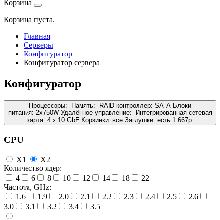
Корзина
Корзина пуста.
Главная
Серверы
Конфигуратор
Конфигуратор сервера
Конфигуратор
Процессоры:
Память:
RAID контроллер:
SATA
Блоки
питания:
2x750W
Удалённое управление:
Интегрированная сетевая
карта:
4 x 10 GbE
Корзинки:
все
Заглушки:
есть
1 667
р.
CPU
X1
X2
Количество ядер:
4
6
8
10
12
14
18
22
Частота, GHz:
1.6
1.9
2.0
2.1
2.2
2.3
2.4
2.5
2.6
3.0
3.1
3.2
3.4
3.5