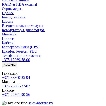
Дисковые полки
RAID & HBA external
Стриммеры
Прочее
Блэйд системы
Шасси
Вычислительные модули
Коммутаторы для блэйдов
Мезонин
Прочее
Кабели
Бесперебойники (UPS)
Шкафы, Рельсы, PDU
Телефония и видеосвязь
+375 17
269-58-00
Корзина
Геннадий
+375 33
360-85-94
Максим
+375 29
861-37-07
Виктор
+375 29
761-90-56
sales@forpro.by