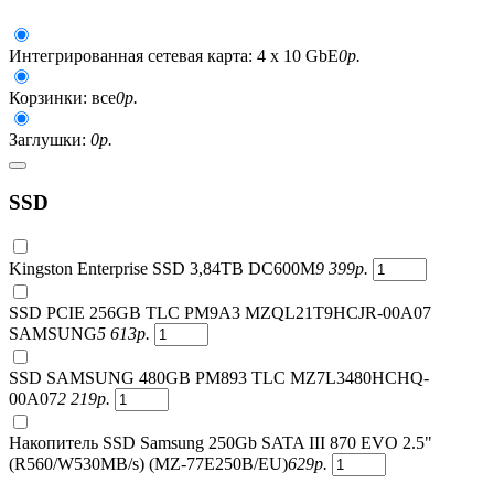
Интегрированная сетевая карта: 4 x 10 GbE
0
р.
Корзинки: все
0
р.
Заглушки:
0
р.
SSD
Kingston Enterprise SSD 3,84TB DC600M
9 399
р.
SSD PCIE 256GB TLC PM9A3 MZQL21T9HCJR-00A07
SAMSUNG
5 613
р.
SSD SAMSUNG 480GB PM893 TLC MZ7L3480HCHQ-
00A07
2 219
р.
Накопитель SSD Samsung 250Gb SATA III 870 EVO 2.5"
(R560/W530MB/s) (MZ-77E250B/EU)
629
р.