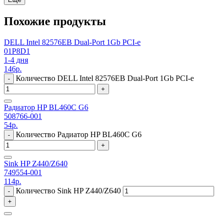
Похожие продукты
DELL Intel 82576EB Dual-Port 1Gb PCI-e
01P8D1
1-4 дня
146
р.
Количество DELL Intel 82576EB Dual-Port 1Gb PCI-e
-
+
Радиатор HP BL460C G6
508766-001
54
р.
Количество Радиатор HP BL460C G6
-
+
Sink HP Z440/Z640
749554-001
114
р.
Количество Sink HP Z440/Z640
-
+