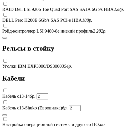
RAID Dell LSI 9206-16e Quad Port SAS SATA 6Gb/s HBA
228
р.
DELL Perc H200E 6Gb/s SAS PCI-e HBA
188
р.
Рэйд-контроллер LSI 9480-8e низкий профиль
2 282
р.
Рельсы в стойку
Уголки IBM EXP3000/DS3000
354
р.
Кабели
Кабель c13-14
6
р.
Кабель c13-Shuko (Евровилка)
6
р.
Настройка операционной системы и другого ПО:
по