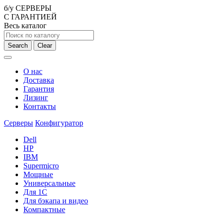
б/у СЕРВЕРЫ
С ГАРАНТИЕЙ
Весь каталог
Search
Clear
О нас
Доставка
Гарантия
Лизинг
Контакты
Серверы
Конфигуратор
Dell
HP
IBM
Supermicro
Мощные
Универсальные
Для 1С
Для бэкапа и видео
Компактные