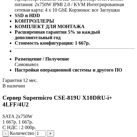
питания:
2x750W
IPMI 2.0 / KVM
Интегрированная
сетевая карта: 4 x 10 GbE
Корзинки: все
Заглушки
SSD и HDD
КОНТРОЛЛЕРЫ
КОМПЛЕКТ ДЛЯ МОНТАЖА
Расширенная гарантия 5% за каждый
дополнительный год
Стоимость конфигурации:
1 667
р.
Размещение / Получение
Самовывоз
Настройки операционной системы и другого ПО
Гарантия 12 мес.
В наличии
Сервер Supermicro CSE-819U X10DRU-i+
4LFF/4U2
SATA
2x750W
1 667
р.
1 667
р.
С НДС :
2 000
р.
Количество
-
+