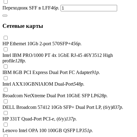
Переходник SFF в LFF
46
р.
Сетевые карты
HP Ethernet 10Gb 2-port 570SFP+
456
р.
Intel IBM PRO/1000 PT 4x 1GbE RJ-45 46Y3512 High
profile
128
р.
IBM 8GB PCI Express Dual Port FC Adapter
91
р.
Intel AXX10GBNIAIOM Dual-Port
548
р.
Broadcom NetXtreme Dual Port 10GbE SFP LP
628
р.
DELL Broadcom 57412 10Gb SFP+ Dual Port LP, (б/у)
837
р.
HP 331T Quad-Port PCI-e, (б/у)
137
р.
Lenovo Intel OPA 100 100GB QSFP LP
351
р.