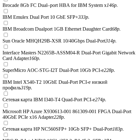
Brocade 8Gb FC Dual–port HBA for IBM System x
146
р.
IBM Emulex Dual Port 10 GbE SFP+
333
р.
IBM Broadcom Dualport 1GB Ethernet Daughter Card
68
р.
Sun Oracle MHQH29B-XSR 10/40Gbps Dual-Port
314
р.
Interface Masters N2265B-ASSM04-R Dual-Port Gigabit Network
Card Adapter
160
р.
SuperMicro AOC-STG-I2T Dual-Port 10Gb PCI-e
228
р.
IBM Intel X540-T2 10GbE Dual-Port PCI-e низкий
профиль
319
р.
Сетевая карта IBM I340-T4 Quad-Port PCI-e
274
р.
Microsoft HP Azure X930613-001 861309-001 FPGA Dual-Port
40GbE PCIe x16 Adapter
228
р.
Сетевая карта HP NC560SFP+ 10Gb SFP+ Dual-Port
183
р.