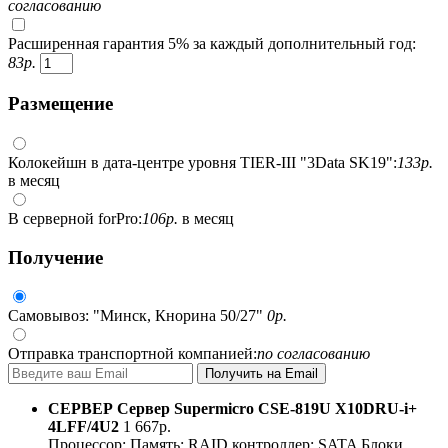
согласованию
Расширенная гарантия 5% за каждый дополнительный год:
83
р.
Размещение
Колокейшн в дата-центре уровня TIER-III "3Data SK19":
133
р.
в месяц
В серверной forPro:
106
р.
в месяц
Получение
Самовывоз: "Минск, Кнорина 50/27"
0
р.
Отправка транспортной компанией:
по согласованию
СЕРВЕР
Сервер Supermicro CSE-819U X10DRU-i+
4LFF/4U2
1 667
р.
Процессор:
Память:
RAID контроллер:
SATA
Блоки