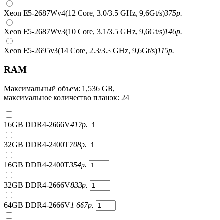
Xeon E5-2687Wv4(12 Core, 3.0/3.5 GHz, 9,6Gt/s)
375
р.
Xeon E5-2687Wv3(10 Core, 3.1/3.5 GHz, 9,6Gt/s)
146
р.
Xeon E5-2695v3(14 Core, 2.3/3.3 GHz, 9,6Gt/s)
115
р.
RAM
Максимальный объем: 1,536 GB,
максимальное количество планок: 24
16GB DDR4-2666V
417
р.
32GB DDR4-2400T
708
р.
16GB DDR4-2400T
354
р.
32GB DDR4-2666V
833
р.
64GB DDR4-2666V
1 667
р.