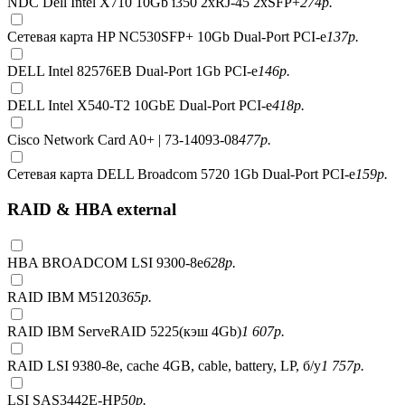
NDC Dell Intel X710 10Gb i350 2xRJ-45 2xSFP+
274
р.
Сетевая карта HP NC530SFP+ 10Gb Dual-Port PCI-e
137
р.
DELL Intel 82576EB Dual-Port 1Gb PCI-e
146
р.
DELL Intel X540-T2 10GbE Dual-Port PCI-e
418
р.
Cisco Network Card A0+ | 73-14093-08
477
р.
Сетевая карта DELL Broadcom 5720 1Gb Dual-Port PCI-e
159
р.
RAID & HBA external
HBA BROADCOM LSI 9300-8e
628
р.
RAID IBM M5120
365
р.
RAID IBM ServeRAID 5225(кэш 4Gb)
1 607
р.
RAID LSI 9380-8e, сache 4GB, cable, battery, LP, б/у
1 757
р.
LSI SAS3442E-HP
50
р.