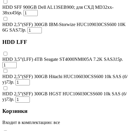
HDD SFF 900GB Dell AL13SEB900; для СХД MD32xx-
38xx
456
р.
HDD 2,5”(SFF) 300GB IBM-Storwize HUC109030CSS600 10K
6G SAS
73
р.
HDD LFF
HDD 3,5”(LFF) 4TB Seagate ST4000NM005A 7.2K SAS
315
р.
HDD 2,5”(SFF) 300GB Hitachi HUC106030CSS600 10k SAS (б/
у)
73
р.
HDD 2,5”(SFF) 300GB HGST HUC106030CSS600 10k SAS (б/
у)
73
р.
Корзинки
Входит в комплектацию: все