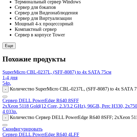
Терминальный сервер Windows
Сервер для бэкапов
Сервер для Видеонаблюдения
Сервер для Виртуализации
Мощный 4-х процессорный
Компактный сервер
Сервер в корпусе Tower
Еще
Похожие продукты
SuperMicro CBL-0237L, (SFF-8087) to 4x SATA 75см
1-4 дня
54
р.
Количество SuperMicro CBL-0237L, (SFF-8087) to 4x SATA 
-
Сервер DELL PowerEdge R640 8SFF
2xXeon 5118 Gold(12 Core, 2.3/3.2 GHz), 96GB, Perc H330, 2x7
4 033
р.
Количество Сервер DELL PowerEdge R640 8SFF; 2xXeon 5118
-
Сконфигурировать
Сервер DELL PowerEdge R640 4LFF