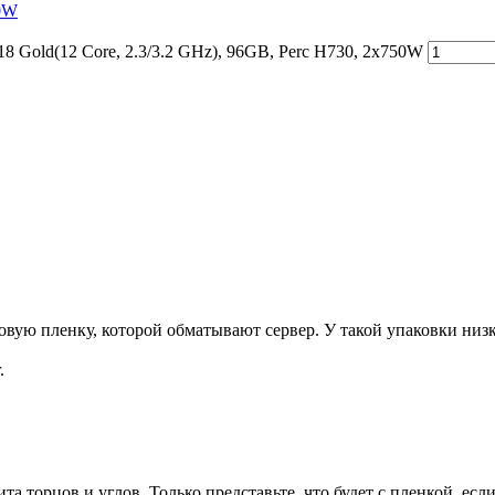
50W
 Gold(12 Core, 2.3/3.2 GHz), 96GB, Perc H730, 2x750W
ую пленку, которой обматывают сервер. У такой упаковки низка
.
та торцов и углов. Только представьте, что будет с пленкой, есл