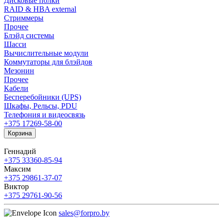
Дисковые полки
RAID & HBA external
Стриммеры
Прочее
Блэйд системы
Шасси
Вычислительные модули
Коммутаторы для блэйдов
Мезонин
Прочее
Кабели
Бесперебойники (UPS)
Шкафы, Рельсы, PDU
Телефония и видеосвязь
+375 17
269-58-00
Корзина
Геннадий
+375 33
360-85-94
Максим
+375 29
861-37-07
Виктор
+375 29
761-90-56
sales@forpro.by