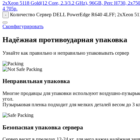
2xXeon 5118 Gold(12 Core, 2.3/3.2 GHz), 96GB, Perc H730, 2x7
4 705
р.
Количество Сервер DELL PowerEdge R640 4LFF; 2xXeon 5118
-
Сконфигурировать
Надёжная противоударная упаковка
Узнайте как правильно и неправильно упаковывать сервер
Неправильная упаковка
Многие продавцы для упаковки используют воздушно-пузырьков
угол.
Пузырьковая пленка подходит для мелких деталей весом до 3 кг
Безопасная упаковка сервера
Сервер весит в пределах 12-24 кг, для него важна надёжная защи