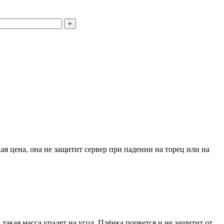
+
я цена, она не защитит сервер при падении на торец или на
и такая масса упадет на угол. Плёнка порвется и не защитит от