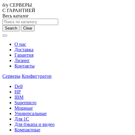
б/у СЕРВЕРЫ
С ГАРАНТИЕЙ
Весь каталог
Search
Clear
О нас
Доставка
Гарантия
Лизинг
Контакты
Серверы
Конфигуратор
Dell
HP
IBM
Supermicro
Мощные
Универсальные
Для 1С
Для бэкапа и видео
Компактные