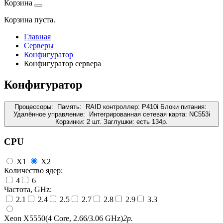
Корзина
Корзина пуста.
Главная
Серверы
Конфигуратор
Конфигуратор сервера
Конфигуратор
Процессоры:
Память:
RAID контроллер:
P410i
Блоки питания:
Удалённое управление:
Интегрированная сетевая карта:
NC553i
Корзинки:
2 шт.
Заглушки:
есть
134
р.
CPU
X1
X2
Количество ядер:
4
6
Частота, GHz:
2.1
2.4
2.5
2.7
2.8
2.9
3.3
Xeon X5550(4 Core, 2.66/3.06 GHz)
2
р.