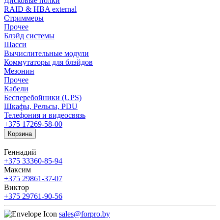
Дисковые полки
RAID & HBA external
Стриммеры
Прочее
Блэйд системы
Шасси
Вычислительные модули
Коммутаторы для блэйдов
Мезонин
Прочее
Кабели
Бесперебойники (UPS)
Шкафы, Рельсы, PDU
Телефония и видеосвязь
+375 17
269-58-00
Корзина
Геннадий
+375 33
360-85-94
Максим
+375 29
861-37-07
Виктор
+375 29
761-90-56
sales@forpro.by