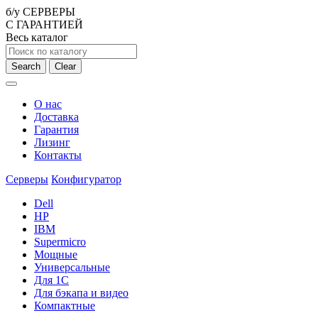
б/у СЕРВЕРЫ
С ГАРАНТИЕЙ
Весь каталог
Search
Clear
О нас
Доставка
Гарантия
Лизинг
Контакты
Серверы
Конфигуратор
Dell
HP
IBM
Supermicro
Мощные
Универсальные
Для 1С
Для бэкапа и видео
Компактные