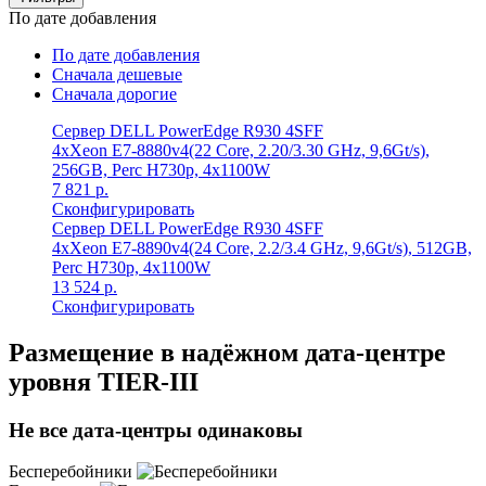
По дате добавления
По дате добавления
Сначала дешевые
Сначала дорогие
Сервер DELL PowerEdge R930 4SFF
4xXeon E7-8880v4(22 Core, 2.20/3.30 GHz, 9,6Gt/s),
256GB, Perc H730p, 4x1100W
7 821
р.
Сконфигурировать
Сервер DELL PowerEdge R930 4SFF
4xXeon E7-8890v4(24 Core, 2.2/3.4 GHz, 9,6Gt/s), 512GB,
Perc H730p, 4x1100W
13 524
р.
Сконфигурировать
Размещение в надёжном дата-центре
уровня TIER-III
Не все дата-центры одинаковы
Бесперебойники