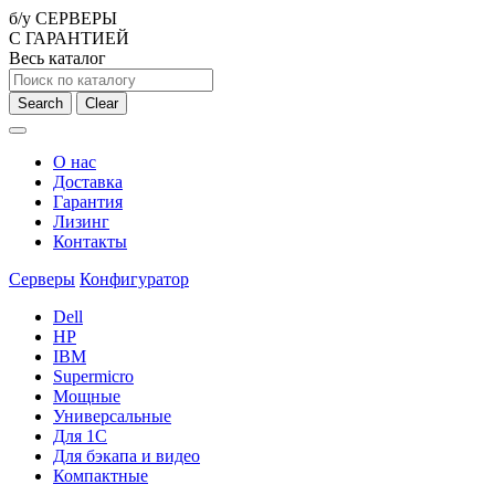
б/у СЕРВЕРЫ
С ГАРАНТИЕЙ
Весь каталог
Search
Clear
О нас
Доставка
Гарантия
Лизинг
Контакты
Серверы
Конфигуратор
Dell
HP
IBM
Supermicro
Мощные
Универсальные
Для 1С
Для бэкапа и видео
Компактные