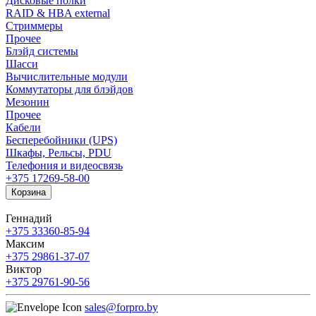
Дисковые полки
RAID & HBA external
Стриммеры
Прочее
Блэйд системы
Шасси
Вычислительные модули
Коммутаторы для блэйдов
Мезонин
Прочее
Кабели
Бесперебойники (UPS)
Шкафы, Рельсы, PDU
Телефония и видеосвязь
+375 17
269-58-00
Корзина
Геннадий
+375 33
360-85-94
Максим
+375 29
861-37-07
Виктор
+375 29
761-90-56
sales@forpro.by