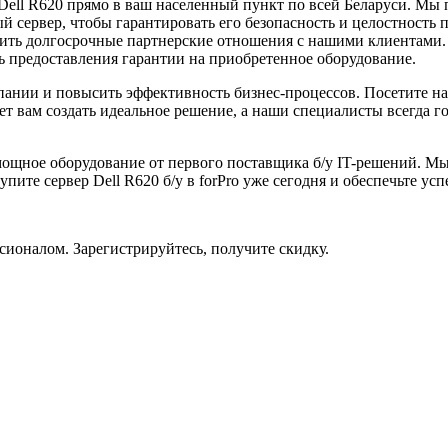
ell R620 прямо в ваш населенный пункт по всей Беларуси. Мы 
 сервер, чтобы гарантировать его безопасность и целостность п
ить долгосрочные партнерские отношения с нашими клиентами.
ть предоставления гарантии на приобретенное оборудование.
пании и повысить эффективность бизнес-процессов. Посетите н
т вам создать идеальное решение, а наши специалисты всегда 
 мощное оборудование от первого поставщика б/у IT-решений. М
ите сервер Dell R620 б/у в forPro уже сегодня и обеспечьте усп
ссионалом. Зарегистрируйтесь, получите скидку.