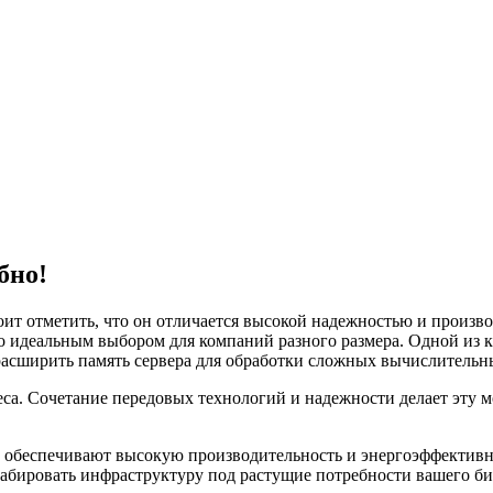
бно!
стоит отметить, что он отличается высокой надежностью и произ
его идеальным выбором для компаний разного размера. Одной из
асширить память сервера для обработки сложных вычислительны
еса. Сочетание передовых технологий и надежности делает эту 
ые обеспечивают высокую производительность и энергоэффективн
бировать инфраструктуру под растущие потребности вашего би