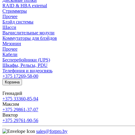
Дисковые полки
RAID & HBA external
Стриммеры
Прочее
Блэйд системы
Шасси
Вычислительные модули
Коммутаторы для блэйдов
Мезонин
Прочее
Кабели
Бесперебойники (UPS)
Шкафы, Рельсы, PDU
Телефония и видеосвязь
+375 17
269-58-00
Корзина
Геннадий
+375 33
360-85-94
Максим
+375 29
861-37-07
Виктор
+375 29
761-90-56
sales@forpro.by