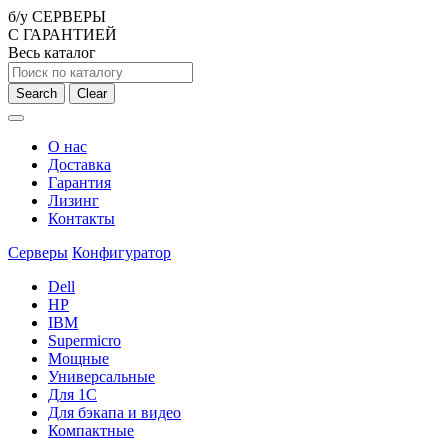
б/у СЕРВЕРЫ
С ГАРАНТИЕЙ
Весь каталог
Search
Clear
О нас
Доставка
Гарантия
Лизинг
Контакты
Серверы
Конфигуратор
Dell
HP
IBM
Supermicro
Мощные
Универсальные
Для 1С
Для бэкапа и видео
Компактные