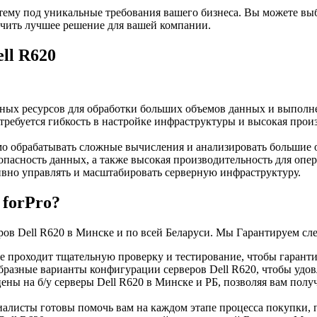
стему под уникальные требования вашего бизнеса. Вы можете в
учить лучшее решение для вашей компании.
ll R620
х ресурсов для обработки больших объемов данных и выполне
требуется гибкость в настройке инфраструктуры и высокая прои
мо обрабатывать сложные вычисления и анализировать большие
опасность данных, а также высокая производительность для опе
ивно управлять и масштабировать серверную инфраструктуру.
 forPro?
веров Dell R620 в Минске и по всей Беларуси. Мы Гарантируем с
 проходит тщательную проверку и тестирование, чтобы гаранти
разные варианты конфигурации серверов Dell R620, чтобы удов
ны на б/у серверы Dell R620 в Минске и РБ, позволяя вам пол
листы готовы помочь вам на каждом этапе процесса покупки, п