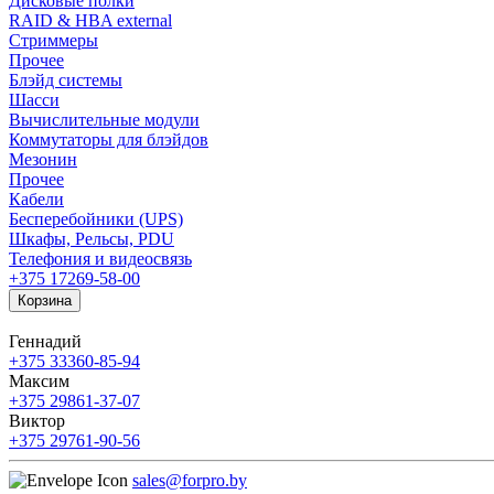
Дисковые полки
RAID & HBA external
Стриммеры
Прочее
Блэйд системы
Шасси
Вычислительные модули
Коммутаторы для блэйдов
Мезонин
Прочее
Кабели
Бесперебойники (UPS)
Шкафы, Рельсы, PDU
Телефония и видеосвязь
+375 17
269-58-00
Корзина
Геннадий
+375 33
360-85-94
Максим
+375 29
861-37-07
Виктор
+375 29
761-90-56
sales@forpro.by