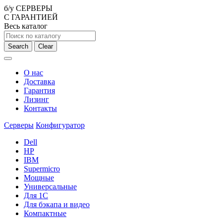
б/у СЕРВЕРЫ
С ГАРАНТИЕЙ
Весь каталог
Search
Clear
О нас
Доставка
Гарантия
Лизинг
Контакты
Серверы
Конфигуратор
Dell
HP
IBM
Supermicro
Мощные
Универсальные
Для 1С
Для бэкапа и видео
Компактные