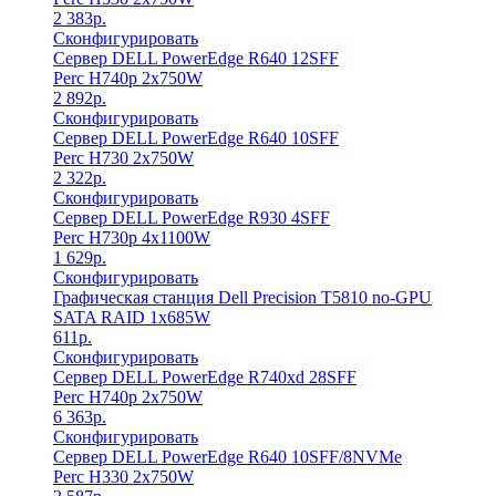
2 383
р.
Сконфигурировать
Сервер DELL PowerEdge R640 12SFF
Perc H740p 2x750W
2 892
р.
Сконфигурировать
Сервер DELL PowerEdge R640 10SFF
Perc H730 2x750W
2 322
р.
Сконфигурировать
Сервер DELL PowerEdge R930 4SFF
Perc H730p 4x1100W
1 629
р.
Сконфигурировать
Графическая станция Dell Precision T5810 no-GPU
SATA RAID 1x685W
611
р.
Сконфигурировать
Сервер DELL PowerEdge R740xd 28SFF
Perc H740p 2x750W
6 363
р.
Сконфигурировать
Сервер DELL PowerEdge R640 10SFF/8NVMe
Perc H330 2x750W