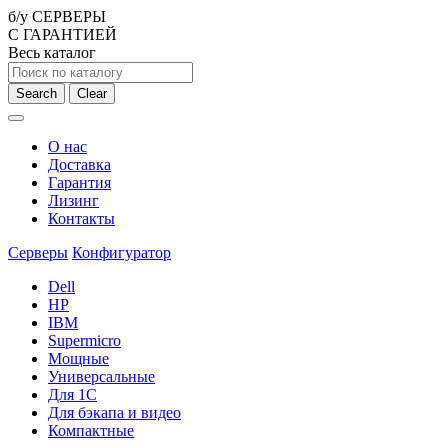
б/у СЕРВЕРЫ
С ГАРАНТИЕЙ
Весь каталог
Search
Clear
О нас
Доставка
Гарантия
Лизинг
Контакты
Серверы
Конфигуратор
Dell
HP
IBM
Supermicro
Мощные
Универсальные
Для 1С
Для бэкапа и видео
Компактные