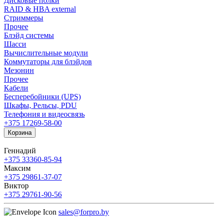
Дисковые полки
RAID & HBA external
Стриммеры
Прочее
Блэйд системы
Шасси
Вычислительные модули
Коммутаторы для блэйдов
Мезонин
Прочее
Кабели
Бесперебойники (UPS)
Шкафы, Рельсы, PDU
Телефония и видеосвязь
+375 17
269-58-00
Корзина
Геннадий
+375 33
360-85-94
Максим
+375 29
861-37-07
Виктор
+375 29
761-90-56
sales@forpro.by