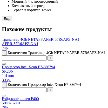
Мощный 4-х процессорный
Компактный сервер
Сервер в корпусе Tower
Еще
Похожие продукты
Трансивер 4Gb NETAPP AFBR-57R6APZ-NA1
AFBR-57R6APZ-NA1
74
р.
Количество Трансивер 4Gb NETAPP AFBR-57R6APZ-NA1
-
+
Процессор Intel Xeon E7-8867v4
SR2S6
1-4 дня
393
р.
Количество Процессор Intel Xeon E7-8867v4
-
+
Рэйд-контроллер P400
504023-001
78
р.