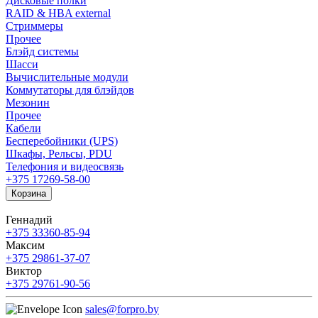
Дисковые полки
RAID & HBA external
Стриммеры
Прочее
Блэйд системы
Шасси
Вычислительные модули
Коммутаторы для блэйдов
Мезонин
Прочее
Кабели
Бесперебойники (UPS)
Шкафы, Рельсы, PDU
Телефония и видеосвязь
+375 17
269-58-00
Корзина
Геннадий
+375 33
360-85-94
Максим
+375 29
861-37-07
Виктор
+375 29
761-90-56
sales@forpro.by