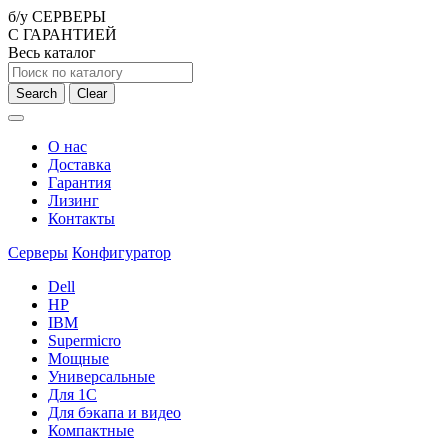
б/у СЕРВЕРЫ
С ГАРАНТИЕЙ
Весь каталог
Search
Clear
О нас
Доставка
Гарантия
Лизинг
Контакты
Серверы
Конфигуратор
Dell
HP
IBM
Supermicro
Мощные
Универсальные
Для 1С
Для бэкапа и видео
Компактные