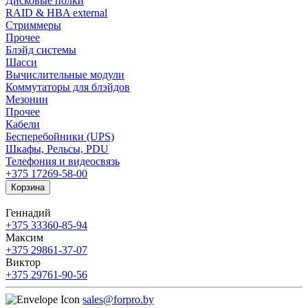
Дисковые полки
RAID & HBA external
Стриммеры
Прочее
Блэйд системы
Шасси
Вычислительные модули
Коммутаторы для блэйдов
Мезонин
Прочее
Кабели
Бесперебойники (UPS)
Шкафы, Рельсы, PDU
Телефония и видеосвязь
+375 17
269-58-00
Корзина
Геннадий
+375 33
360-85-94
Максим
+375 29
861-37-07
Виктор
+375 29
761-90-56
sales@forpro.by