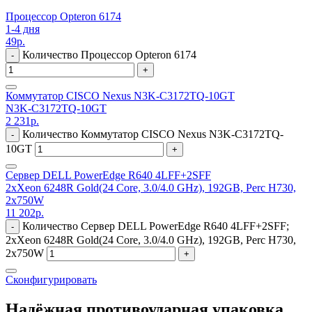
Процессор Opteron 6174
1-4 дня
49
р.
Количество Процессор Opteron 6174
-
+
Коммутатор CISCO Nexus N3K-C3172TQ-10GT
N3K-C3172TQ-10GT
2 231
р.
Количество Коммутатор CISCO Nexus N3K-C3172TQ-
-
10GT
+
Сервер DELL PowerEdge R640 4LFF+2SFF
2xXeon 6248R Gold(24 Core, 3.0/4.0 GHz), 192GB, Perc H730,
2x750W
11 202
р.
Количество Сервер DELL PowerEdge R640 4LFF+2SFF;
-
2xXeon 6248R Gold(24 Core, 3.0/4.0 GHz), 192GB, Perc H730,
2x750W
+
Сконфигурировать
Надёжная противоударная упаковка