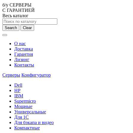
б/у СЕРВЕРЫ
С ГАРАНТИЕЙ
Весь каталог
Search
Clear
О нас
Доставка
Гарантия
Лизинг
Контакты
Серверы
Конфигуратор
Dell
HP
IBM
Supermicro
Мощные
Универсальные
Для 1С
Для бэкапа и видео
Компактные