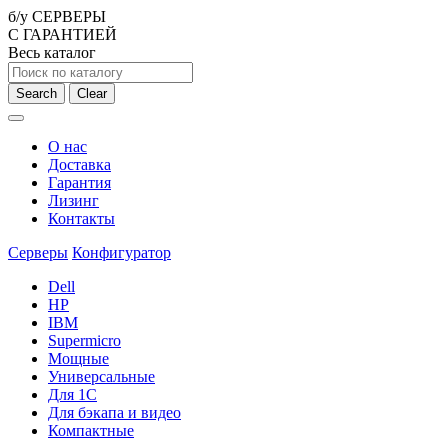
б/у СЕРВЕРЫ
С ГАРАНТИЕЙ
Весь каталог
Search
Clear
О нас
Доставка
Гарантия
Лизинг
Контакты
Серверы
Конфигуратор
Dell
HP
IBM
Supermicro
Мощные
Универсальные
Для 1С
Для бэкапа и видео
Компактные