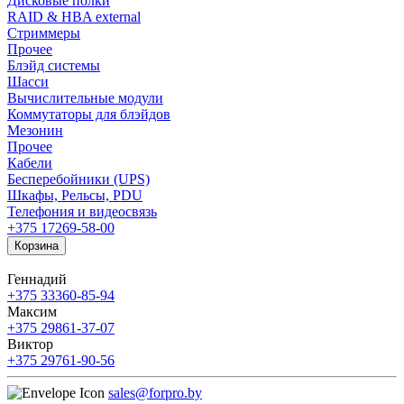
Дисковые полки
RAID & HBA external
Стриммеры
Прочее
Блэйд системы
Шасси
Вычислительные модули
Коммутаторы для блэйдов
Мезонин
Прочее
Кабели
Бесперебойники (UPS)
Шкафы, Рельсы, PDU
Телефония и видеосвязь
+375 17
269-58-00
Корзина
Геннадий
+375 33
360-85-94
Максим
+375 29
861-37-07
Виктор
+375 29
761-90-56
sales@forpro.by