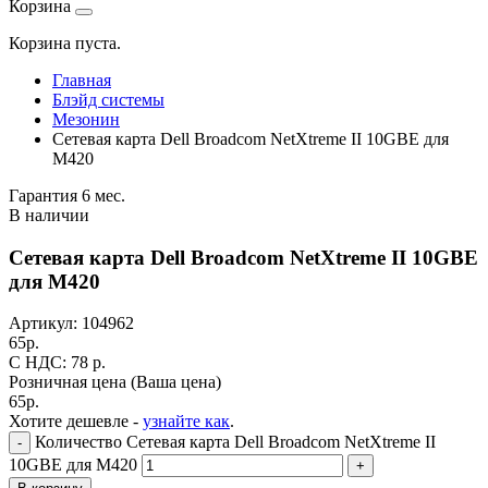
Корзина
Корзина пуста.
Главная
Блэйд системы
Мезонин
Сетевая карта Dell Broadcom NetXtreme II 10GBE для
M420
Гарантия 6 мес.
В наличии
Сетевая карта Dell Broadcom NetXtreme II 10GBE
для M420
Артикул:
104962
65
р.
C НДС: 78
р.
Розничная цена
(Ваша цена)
65
р.
Хотите дешевле -
узнайте как
.
Количество Сетевая карта Dell Broadcom NetXtreme II
-
10GBE для M420
+