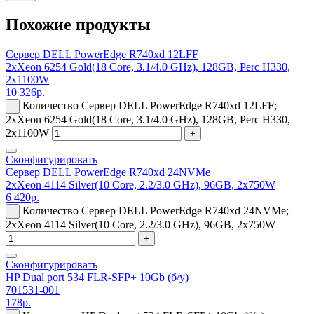
Похожие продукты
Сервер DELL PowerEdge R740xd 12LFF
2xXeon 6254 Gold(18 Core, 3.1/4.0 GHz), 128GB, Perc H330,
2x1100W
10 326
р.
Количество Сервер DELL PowerEdge R740xd 12LFF;
-
2xXeon 6254 Gold(18 Core, 3.1/4.0 GHz), 128GB, Perc H330,
2x1100W
+
Сконфигурировать
Сервер DELL PowerEdge R740xd 24NVMe
2xXeon 4114 Silver(10 Core, 2.2/3.0 GHz), 96GB, 2x750W
6 420
р.
Количество Сервер DELL PowerEdge R740xd 24NVMe;
-
2xXeon 4114 Silver(10 Core, 2.2/3.0 GHz), 96GB, 2x750W
+
Сконфигурировать
HP Dual port 534 FLR-SFP+ 10Gb (б/у)
701531-001
178
р.