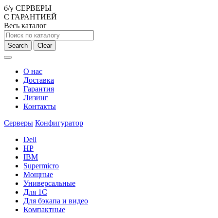
б/у СЕРВЕРЫ
С ГАРАНТИЕЙ
Весь каталог
Search
Clear
О нас
Доставка
Гарантия
Лизинг
Контакты
Серверы
Конфигуратор
Dell
HP
IBM
Supermicro
Мощные
Универсальные
Для 1С
Для бэкапа и видео
Компактные