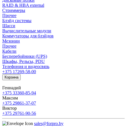
Дисковые полки
RAID & HBA external
Стриммеры
Прочее
Блэйд системы
Шасси
Вычислительные модули
Коммутаторы для блэйдов
Мезонин
Прочее
Кабели
Бесперебойники (UPS)
Шкафы, Рельсы, PDU
Телефония и видеосвязь
+375 17
269-58-00
Корзина
Геннадий
+375 33
360-85-94
Максим
+375 29
861-37-07
Виктор
+375 29
761-90-56
sales@forpro.by