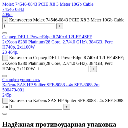
Molex 74546-0843 PCIE X8 3 Meter 10Gb Cable
74546-0843
409
р.
Количество Molex 74546-0843 PCIE X8 3 Meter 10Gb Cable
-
+
Сервер DELL PowerEdge R740xd 12LFF 4SFF
2xXeon 8280 Platinum(28 Core, 2.7/4.0 GHz), 384GB, Perc
H740p, 2x1100W
23 464
р.
Количество Сервер DELL PowerEdge R740xd 12LFF 4SFF;
-
2xXeon 8280 Platinum(28 Core, 2.7/4.0 GHz), 384GB, Perc
H740p, 2x1100W
+
Сконфигурировать
Кабель SAS HP Spliter SFF-8088 - 4x SFF-8088 2m
500479-001
245
р.
Количество Кабель SAS HP Spliter SFF-8088 - 4x SFF-8088
-
2m
+
Надёжная противоударная упаковка