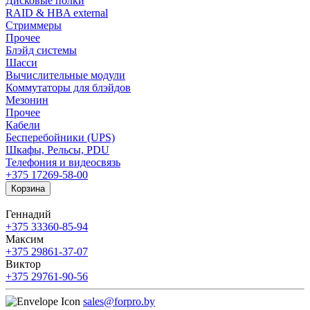
Дисковые полки
RAID & HBA external
Стриммеры
Прочее
Блэйд системы
Шасси
Вычислительные модули
Коммутаторы для блэйдов
Мезонин
Прочее
Кабели
Бесперебойники (UPS)
Шкафы, Рельсы, PDU
Телефония и видеосвязь
+375 17
269-58-00
Корзина
Геннадий
+375 33
360-85-94
Максим
+375 29
861-37-07
Виктор
+375 29
761-90-56
sales@forpro.by