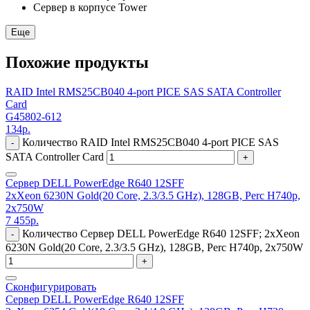
Сервер в корпусе Tower
Еще
Похожие продукты
RAID Intel RMS25CB040 4-port PICE SAS SATA Controller
Card
G45802-612
134
р.
Количество RAID Intel RMS25CB040 4-port PICE SAS
-
SATA Controller Card
+
Сервер DELL PowerEdge R640 12SFF
2xXeon 6230N Gold(20 Core, 2.3/3.5 GHz), 128GB, Perc H740p,
2x750W
7 455
р.
Количество Сервер DELL PowerEdge R640 12SFF; 2xXeon
-
6230N Gold(20 Core, 2.3/3.5 GHz), 128GB, Perc H740p, 2x750W
+
Сконфигурировать
Сервер DELL PowerEdge R640 12SFF