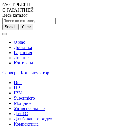
б/у СЕРВЕРЫ
С ГАРАНТИЕЙ
Весь каталог
Search
Clear
О нас
Доставка
Гарантия
Лизинг
Контакты
Серверы
Конфигуратор
Dell
HP
IBM
Supermicro
Мощные
Универсальные
Для 1С
Для бэкапа и видео
Компактные