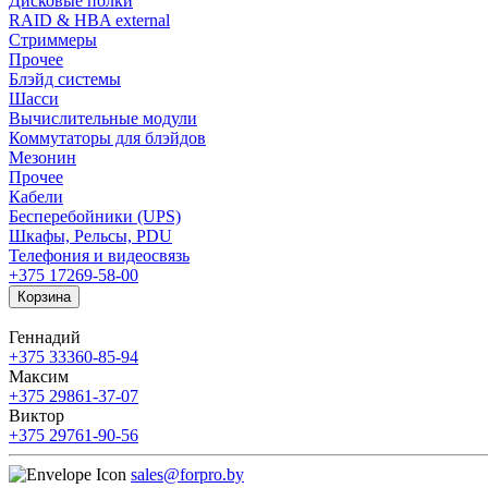
Дисковые полки
RAID & HBA external
Стриммеры
Прочее
Блэйд системы
Шасси
Вычислительные модули
Коммутаторы для блэйдов
Мезонин
Прочее
Кабели
Бесперебойники (UPS)
Шкафы, Рельсы, PDU
Телефония и видеосвязь
+375 17
269-58-00
Корзина
Геннадий
+375 33
360-85-94
Максим
+375 29
861-37-07
Виктор
+375 29
761-90-56
sales@forpro.by