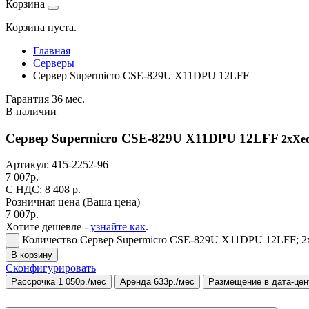
Корзина
Корзина пуста.
Главная
Серверы
Сервер Supermicro CSE-829U X11DPU 12LFF
Гарантия 36 мес.
В наличии
Сервер Supermicro CSE-829U X11DPU 12LFF
2xXeo
Артикул:
415-2252-96
7 007
р.
C НДС: 8 408
р.
Розничная цена
(Ваша цена)
7 007
р.
Хотите дешевле -
узнайте как
.
Количество Сервер Supermicro CSE-829U X11DPU 12LFF; 2xX
-
В корзину
Сконфигурировать
Рассрочка 1 050р./мес
Аренда 633р./мес
Размещение в дата-цен