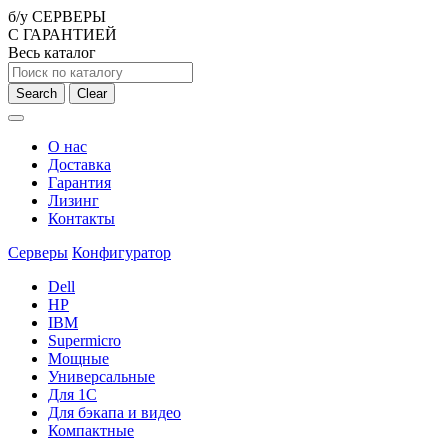
б/у СЕРВЕРЫ
С ГАРАНТИЕЙ
Весь каталог
Search
Clear
О нас
Доставка
Гарантия
Лизинг
Контакты
Серверы
Конфигуратор
Dell
HP
IBM
Supermicro
Мощные
Универсальные
Для 1С
Для бэкапа и видео
Компактные