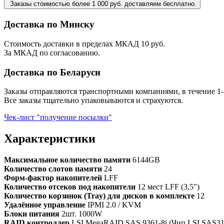
Заказы стоимостью более 1 000 руб. доставляем бесплатно.
Доставка по Минску
Стоимость доставки в пределах МКАД 10 руб.
За МКАД по согласованию.
Доставка по Беларуси
Заказы отправляются транспортными компаниями, в течение 1-
Все заказы тщательно упаковываются и страхуются.
Чек-лист "получение посылки"
Характеристики
Максимальное количество памяти
6144GB
Количество слотов памяти
24
Форм-фактор накопителей
LFF
Количество отсеков под накопители
12 мест LFF (3,5")
Количество корзинок (Tray) для дисков в комплекте
12
Удалённое управление
IPMI 2.0 / KVM
Блоки питания
2шт. 1000W
RAID контроллер
LSI MegaRAID SAS 9361-8i (Чип LSI SAS3108