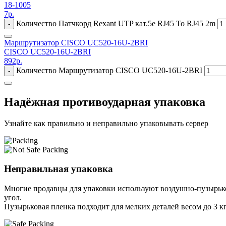
18-1005
7
р.
Количество Патчкорд Rexant UTP кат.5е RJ45 To RJ45 2m
-
Маршрутизатор CISCO UC520-16U-2BRI
CISCO UC520-16U-2BRI
892
р.
Количество Маршрутизатор CISCO UC520-16U-2BRI
-
Надёжная противоударная упаковка
Узнайте как правильно и неправильно упаковывать сервер
Неправильная упаковка
Многие продавцы для упаковки используют воздушно-пузырьков
угол.
Пузырьковая пленка подходит для мелких деталей весом до 3 кг